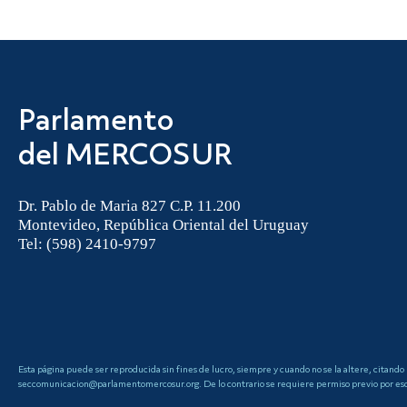
Parlamento
del MERCOSUR
Dr. Pablo de Maria 827 C.P. 11.200
Montevideo, República Oriental del Uruguay
Tel: (598) 2410-9797
Esta página puede ser reproducida sin fines de lucro, siempre y cuando no se la altere, citando
seccomunicacion@parlamentomercosur.org. De lo contrario se requiere permiso previo por escri