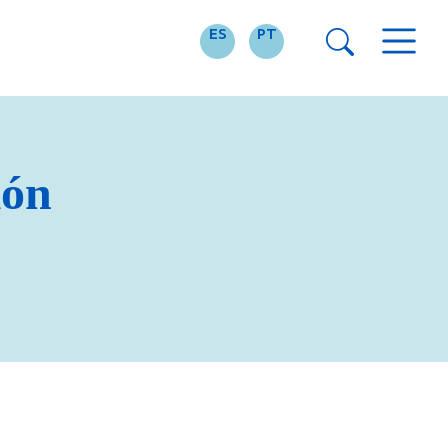
ES
PT
ión