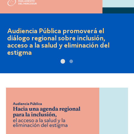
Ciclo de Seminarios sobre el Rol del
PARLASUR - 2° Seminario -"Hacia
2030: Elecciones Directas y calidad
democrática del PARLASUR".