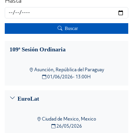
Hasta
Buscar
109ª Sesión Ordinaria
Asunción, República del Paraguay
01/06/2026- 13:00H
EuroLat
La reunión de la Asamblea Parlamentaria Euro-
Latinoamericana tendrá lugar en la Ciudad de
Ciudad de Mexico, Mexico
México del 26 de al 28 de mayo de 2026. Está
26/05/2026
primera reunión de EuroLat en 2026 y marca el inicio