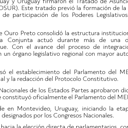
aguay y Uruguay firmaron el Tratado de Asunc
R). Este tratado previó la formación de la
 de participación de los Poderes Legislativos
e Ouro Preto consolidó la estructura institu
ria Conjunta actuó durante más de una 
ue. Con el avance del proceso de integraci
 un órgano legislativo regional con mayor au
lsó el establecimiento del Parlamento del
al y la redacción del Protocolo Constitutivo.
acionales de los Estados Partes aprobaron dic
, se constituyó oficialmente el Parlamento d
de en Montevideo, Uruguay, iniciando la eta
, designados por los Congresos Nacionales.
hacia la elección directa de parlamentarios, 