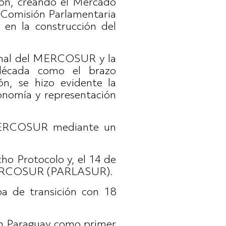
ión, creando el Mercado
 Comisión Parlamentaria
 en la construcción del
cional del MERCOSUR y la
década como el brazo
ón, se hizo evidente la
tonomía y representación
 MERCOSUR mediante un
ho Protocolo y, el 14 de
el MERCOSUR (PARLASUR).
pa de transición con 18
con Paraguay como primer