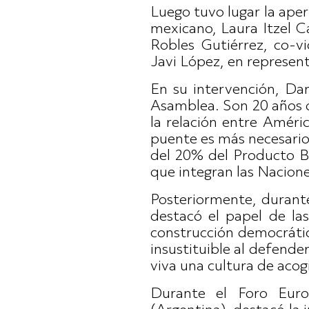
Luego tuvo lugar la ape
mexicano, Laura Itzel C
Robles Gutiérrez, co-v
Javi López, en represen
En su intervención, Da
Asamblea. Son 20 años d
la relación entre Améri
puente es más necesari
del 20% del Producto B
que integran las Nacione
Posteriormente, durante
destacó el papel de la
construcción democrátic
insustituible al defend
viva una cultura de acogi
Durante el Foro Euro