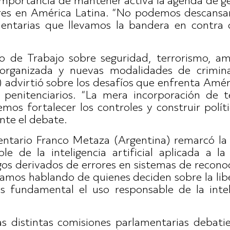
importancia de mantener activa la agenda de gé
eres en América Latina. “No podemos descansar n
amentarias que llevamos la bandera en contra d
o de Trabajo sobre seguridad, terrorismo, am
 organizada y nuevas modalidades de crimina
 advirtió sobre los desafíos que enfrenta Amér
s penitenciarios. “La mera incorporación de t
emos fortalecer los controles y construir polít
nte el debate.
mentario Franco Metaza (Argentina) remarcó la
e de la inteligencia artificial aplicada a la 
sgos derivados de errores en sistemas de recono
tamos hablando de quienes deciden sobre la lib
s fundamental el uso responsable de la inteli
as distintas comisiones parlamentarias debat