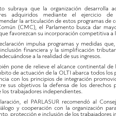
o subraya que la organización desarrolla ac
eres adquiridos mediante el ejercicio de 
endar la articulación de estos programas de cer
omún (CMC), el Parlamento busca dar mayor v
que favorezcan su incorporación competitiva a l
Declaración impulsa programas y medidas que,
 inclusión financiera y la simplificación tribut
 adecuándose a la realidad de sus ingresos.
én pone de relieve el alcance continental de l
mbito de actuación de la OLTI abarca todos los
ancia con los principios de integración prom
e sus objetivos la defensa de los derechos pr
e los trabajadores independientes.
laración, el PARLASUR recomendó al Cons
logo y cooperación con la organización para 
to, protección e inclusión de los trabajadores 