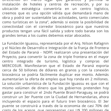
instalación de hoteles y centros de recreación, y por su
ubicación estratégica convertirla en un centro logístico,
creemos que es una opción válida que demandará mano de
obra y podrá ser sustentable las actividades, tanto comerciales
como turísticas en la zona”, además si existe la posibilidad de
conectividad con el corredor bioceánico para que nuestros
productos tengan una fácil salida y sobre todo barata son los
grandes temas a los cuales debemos estar abocados.
La Fundación Iguassu, representada por el Arq. Nilson Rafagnin
y el Núcleo de Desarrollo e Integración de la Franja de Frontera
del Estado de Paraná - NDFP, realizaron una presentación del
Proyecto, para convertir la zona de triple frontera en el mayor
centro integrado de turismo, logística y compras del
MERCOSUR. Manifestaron que el Estado de Paraná exporta
cerca de 50 billones de dólares en granos y con la conexión
bioceánica se podría fácilmente duplicar ese monto. Además
aumentarían la oferta de empleo que hoy ronda en 2 millones.
La solución urbanística de la Fundación Iguassu es que con el
mismo volúmen de dinero que los gobiernos pretenden hoy
gastar para construir el 2ndo Puente Brasil-Paraguay, se podrá
construir un 3er Puente con la Ciudad de Hernandarias, ahora
incluyendo el espacio para el futuro tren bioceánico. El 3er
puente se construirá a través de la economia de casi 70% del
costo de los acesos, que representan casi U$ 200 millones de