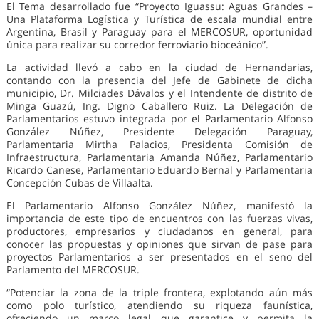
El Tema desarrollado fue “Proyecto Iguassu: Aguas Grandes –
Una Plataforma Logística y Turística de escala mundial entre
Argentina, Brasil y Paraguay para el MERCOSUR, oportunidad
única para realizar su corredor ferroviario bioceánico”.
La actividad llevó a cabo en la ciudad de Hernandarias,
contando con la presencia del Jefe de Gabinete de dicha
municipio, Dr. Milciades Dávalos y el Intendente de distrito de
Minga Guazú, Ing. Digno Caballero Ruiz. La Delegación de
Parlamentarios estuvo integrada por el Parlamentario Alfonso
González Núñez, Presidente Delegación Paraguay,
Parlamentaria Mirtha Palacios, Presidenta Comisión de
Infraestructura, Parlamentaria Amanda Núñez, Parlamentario
Ricardo Canese, Parlamentario Eduardo Bernal y Parlamentaria
Concepción Cubas de Villaalta.
El Parlamentario Alfonso González Núñez, manifestó la
importancia de este tipo de encuentros con las fuerzas vivas,
productores, empresarios y ciudadanos en general, para
conocer las propuestas y opiniones que sirvan de pase para
proyectos Parlamentarios a ser presentados en el seno del
Parlamento del MERCOSUR.
“Potenciar la zona de la triple frontera, explotando aún más
como polo turístico, atendiendo su riqueza faunística,
ofreciendo un marco legal que garantice y permita la