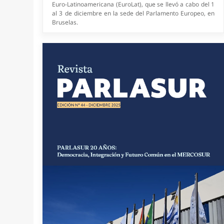
Expertos alertan en el PARLASUR sobre
explotación y desigualdades en sistemas
de IA
Agencia PARLASUR/Visitante Voluntario (19/11/2025). Este
lunes 17 de noviembre, tras la Sesión Ordinaria del
Parlamento del MERCOSUR (PARLASUR), se realizó el
Conversatorio "Inteligencia Artificial: Presente y Futuro
Regional-Integración Productiva y Soberanía Tecnológica".