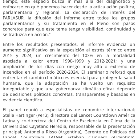
tiempo, este espacio busca ir más allá del diagnóstico y
enfocarse en qué podemos hacer desde la articulación política,
parlamentaria y regional. La declaración de interés del
PARLASUR, la difusión del informe entre todos los grupos
parlamentarios y su tratamiento en el Pleno son pasos
concretos para que este tema tenga visibilidad, continuidad y
se traduzca en acción.”
Entre los resultados presentados, el informe evidencia un
aumento significativo en la exposición al estrés térmico entre
2015 y 2024; un crecimiento del 103% en la mortalidad
asociada al calor entre 1990-1999 y 2012-2021; y una
ampliación de los días con riesgo muy alto o extremo de
incendios en el período 2020-2024. El seminario reforzó que
enfrentar el cambio climático es esencial para proteger la salud
humana, que la adaptación se ha vuelto un requisito
innegociable y que una gobernanza climática eficaz depende
de decisiones políticas concretas, transparentes y basadas en
evidencia científica.
El panel reunió a especialistas de renombre internacional:
Stella Hartinger (Perú), directora del Lancet Countdown América
Latina y co-directora del Centro de Excelencia en Clima de la
Universidad Cayetano Heredia, responsable de la presentación
principal; Antonella Risso (Argentina), Gerente de Políticas del
Lancet Countdown LATAM; Esteban Campero (Argentina),