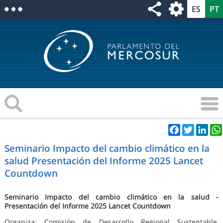
Facebook
Twitter
Link
Seminario Impacto del cambio climático en la
salud Presentación del Informe 2025 Lancet
Countdown
Seminario Impacto del cambio climático en la salud -
Presentación del Informe 2025 Lancet Countdown
Organiza: Comisión de Desarrollo Regional Sustentable,