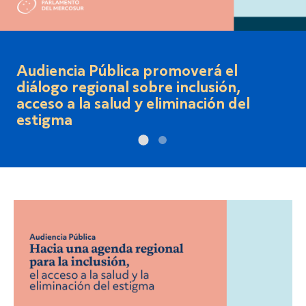
Ciclo de Seminarios sobre el Rol del
PARLASUR - 2° Seminario -"Hacia
2030: Elecciones Directas y calidad
democrática del PARLASUR".