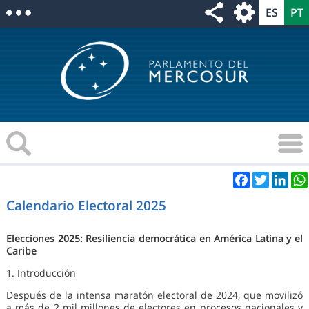
Facebook
Twitter
Link
Calendario Electoral 2025
Elecciones 2025: Resiliencia democrática en América Latina y el
Caribe
1. Introducción
Después de la intensa maratón electoral de 2024, que movilizó
a más de 2 mil millones de electores en procesos nacionales y