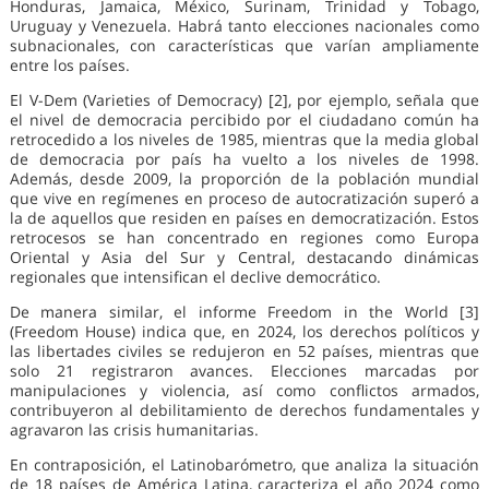
Honduras, Jamaica, México, Surinam, Trinidad y Tobago,
Uruguay y Venezuela. Habrá tanto elecciones nacionales como
subnacionales, con características que varían ampliamente
entre los países.
El V-Dem (Varieties of Democracy) [2], por ejemplo, señala que
el nivel de democracia percibido por el ciudadano común ha
retrocedido a los niveles de 1985, mientras que la media global
de democracia por país ha vuelto a los niveles de 1998.
Además, desde 2009, la proporción de la población mundial
que vive en regímenes en proceso de autocratización superó a
la de aquellos que residen en países en democratización. Estos
retrocesos se han concentrado en regiones como Europa
Oriental y Asia del Sur y Central, destacando dinámicas
regionales que intensifican el declive democrático.
De manera similar, el informe Freedom in the World [3]
(Freedom House) indica que, en 2024, los derechos políticos y
las libertades civiles se redujeron en 52 países, mientras que
solo 21 registraron avances. Elecciones marcadas por
manipulaciones y violencia, así como conflictos armados,
contribuyeron al debilitamiento de derechos fundamentales y
agravaron las crisis humanitarias.
En contraposición, el Latinobarómetro, que analiza la situación
de 18 países de América Latina, caracteriza el año 2024 como