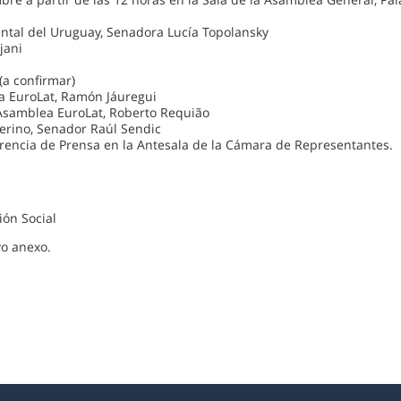
ental del Uruguay, Senadora Lucía Topolansky
jani
(a confirmar)
a EuroLat, Ramón Jáuregui
Asamblea EuroLat, Roberto Requião
terino, Senador Raúl Sendic
ferencia de Prensa en la Antesala de la Cámara de Representantes.
ión Social
vo anexo.