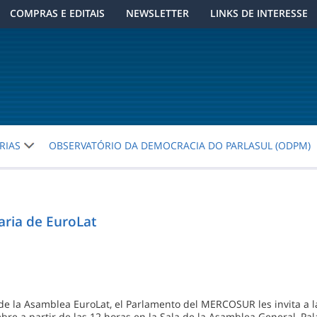
COMPRAS E EDITAIS
NEWSLETTER
LINKS DE INTERESSE
RIAS
OBSERVATÓRIO DA DEMOCRACIA DO PARLASUL (ODPM)
aria de EuroLat
de la Asamblea EuroLat, el Parlamento del MERCOSUR les invita a 
re a partir de las 12 horas en la Sala de la Asamblea General, Pala