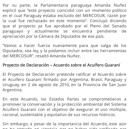
Por su parte, la Parlamentaria paraguaya Amanda Nuñez
explicó que “este proyecto coincidió con un momento político
en el cual Paraguay estaba excluido del MERCOSUR, razón por
la cual fue rechazado en este momento”. Concluyó diciendo
que el proyecto ya fue aprobado por el Pleno del Senado
paraguayo y actualmente se encuentra pendiente de
apreciación por la Cámara de Diputados de ese país.
“Vamos a hacer fuerza nuevamente para que salga de los
Diputados, sea ley, y la podamos incluir entre las herramientas
del MERCOSUR”, resaltó Amanda Nuñez.
Proyecto de Declaración – Acuerdo sobre el Acuífero Guaraní
El Proyecto de Declaración pretende ratificar el Acuerdo sobre
el Acuífero Guaraní firmado por Argentina, Brasil, Paraguay y
Uruguay, en 2 de agosto de 2010, en la Provincia de San Juan
Argentina.
En este Acuerdo, los Estados Partes se comprometieron a
promover la conservación y la protección ambiental del Sistema
Acuífero Guaraní con el objetivo de asegurar el uso múltiple,
racional, sustentable y equitativo de sus recursos hídricos.
Sin embargo, a pesar de la importancia del Acuerdo, este aún
no ha entrado en vigencia por no haber sido ratificado por