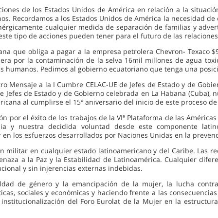
iones de los Estados Unidos de América en relación a la situació
os. Recordamos a los Estados Unidos de América la necesidad de da
érgicamente cualquier medida de separación de familias y adver
ste tipo de acciones pueden tener para el futuro de las relaciones
riana que obliga a pagar a la empresa petrolera Chevron- Texaco $
ra por la contaminación de la selva 16mil millones de agua toxi
es humanos. Pedimos al gobierno ecuatoriano que tenga una posici
tro Mensaje a la I Cumbre CELAC-UE de Jefes de Estado y de Gobie
 Jefes de Estado y de Gobierno celebrada en La Habana (Cuba), nu
icana al cumplirse el 15º aniversario del inicio de este proceso de 
ón por el éxito de los trabajos de la VIª Plataforma de las América
ia y nuestra decidida voluntad desde este componente lati
n los esfuerzos desarrollados por Naciones Unidas en la prevenci
 militar en cualquier estado latinoamericano y del Caribe. Las r
aza a la Paz y la Estabilidad de Latinoamérica. Cualquier diferen
ucional y sin injerencias externas indebidas.
ldad de género y la emancipación de la mujer, la lucha contra l
icas, sociales y económicas y haciendo frente a las consecuencias n
 institucionalización del Foro Eurolat de la Mujer en la estructu