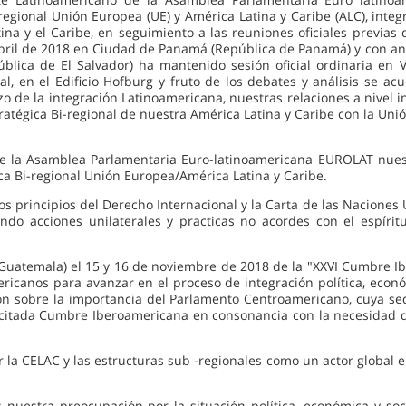
regional Unión Europea (UE) y América Latina y Caribe (ALC), inte
tina y el Caribe, en seguimiento a las reuniones oficiales previ
 abril de 2018 en Ciudad de Panamá (República de Panamá) y con an
ública de El Salvador) ha mantenido sesión oficial ordinaria en V
ial, en el Edificio Hofburg y fruto de los debates y análisis se 
zo de la integración Latinoamericana, nuestras relaciones a nivel 
ratégica Bi-regional de nuestra América Latina y Caribe con la Uni
e la Asamblea Parlamentaria Euro-latinoamericana EUROLAT nues
ca Bi-regional Unión Europea/América Latina y Caribe.
os principios del Derecho Internacional y la Carta de las Naciones 
ando acciones unilaterales y practicas no acordes con el espír
(Guatemala) el 15 y 16 de noviembre de 2018 de la "XXVI Cumbre I
icanos para avanzar en el proceso de integración política, económic
ón sobre la importancia del Parlamento Centroamericano, cuya sede
 citada Cumbre Iberoamericana en consonancia con la necesidad d
 la CELAC y las estructuras sub -regionales como un actor global e
estra preocupación por la situación política, económica y soci