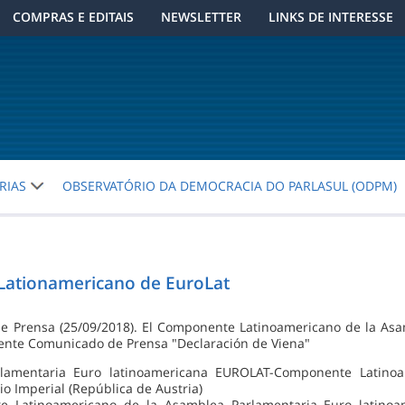
COMPRAS E EDITAIS
NEWSLETTER
LINKS DE INTERESSE
RIAS
OBSERVATÓRIO DA DEMOCRACIA DO PARLASUL (ODPM)
Lationamericano de EuroLat
 Prensa (25/09/2018). El Componente Latinoamericano de la Asa
uiente Comunicado de Prensa "Declaración de Viena"
lamentaria Euro latinoamericana EUROLAT-Componente Latinoam
io Imperial (República de Austria)
e Latinoamericano de la Asamblea Parlamentaria Euro latinoam