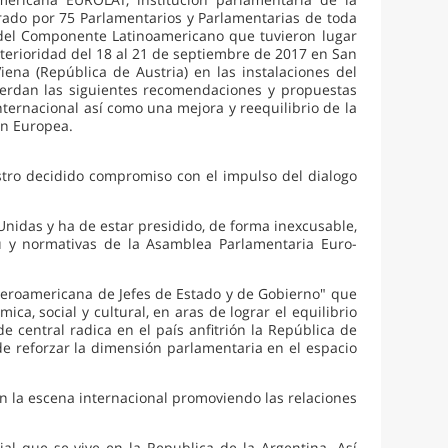
grado por 75 Parlamentarios y Parlamentarias de toda
as del Componente Latinoamericano que tuvieron lugar
terioridad del 18 al 21 de septiembre de 2017 en San
iena (República de Austria) en las instalaciones del
acuerdan las siguientes recomendaciones y propuestas
internacional así como una mejora y reequilibrio de la
ón Europea.
tro decidido compromiso con el impulso del dialogo
Unidas y ha de estar presidido, de forma inexcusable,
itu y normativas de la Asamblea Parlamentaria Euro-
beroamericana de Jefes de Estado y de Gobierno" que
a, social y cultural, en aras de lograr el equilibrio
 central radica en el país anfitrión la República de
e reforzar la dimensión parlamentaria en el espacio
n la escena internacional promoviendo las relaciones
al que se vive en la Republica de la Argentina. Así