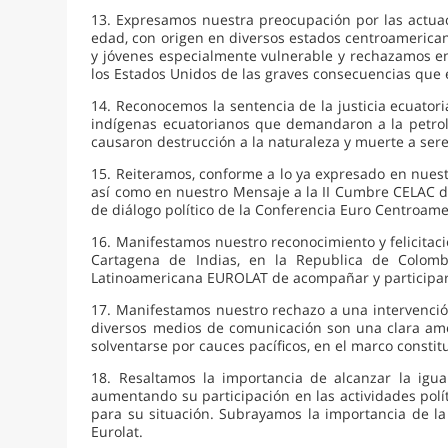
13. Expresamos nuestra preocupación por las actuac
edad, con origen en diversos estados centroamerican
y jóvenes especialmente vulnerable y rechazamos en
los Estados Unidos de las graves consecuencias que e
14. Reconocemos la sentencia de la justicia ecuato
indígenas ecuatorianos que demandaron a la petrole
causaron destrucción a la naturaleza y muerte a ser
15. Reiteramos, conforme a lo ya expresado en nues
así como en nuestro Mensaje a la II Cumbre CELAC de
de diálogo político de la Conferencia Euro Centroamer
16. Manifestamos nuestro reconocimiento y felicitaci
Cartagena de Indias, en la Republica de Colomb
Latinoamericana EUROLAT de acompañar y participar e
17. Manifestamos nuestro rechazo a una intervención
diversos medios de comunicación son una clara amen
solventarse por cauces pacíficos, en el marco constit
18. Resaltamos la importancia de alcanzar la igua
aumentando su participación en las actividades polít
para su situación. Subrayamos la importancia de la
Eurolat.