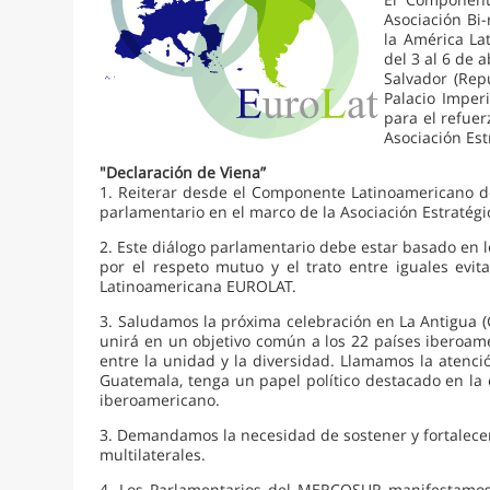
Asociación Bi-
la América La
del 3 al 6 de
Salvador (Rep
Palacio Imper
para el refuer
Asociación Est
"Declaración de Viena”
1. Reiterar desde el Componente Latinoamericano d
parlamentario en el marco de la Asociación Estratégi
2. Este diálogo parlamentario debe estar basado en l
por el respeto mutuo y el trato entre iguales evit
Latinoamericana EUROLAT.
3. Saludamos la próxima celebración en La Antigua 
unirá en un objetivo común a los 22 países iberoamer
entre la unidad y la diversidad. Llamamos la atenci
Guatemala, tenga un papel político destacado en la
iberoamericano.
3. Demandamos la necesidad de sostener y fortalecer
multilaterales.
4. Los Parlamentarios del MERCOSUR manifestamos nu