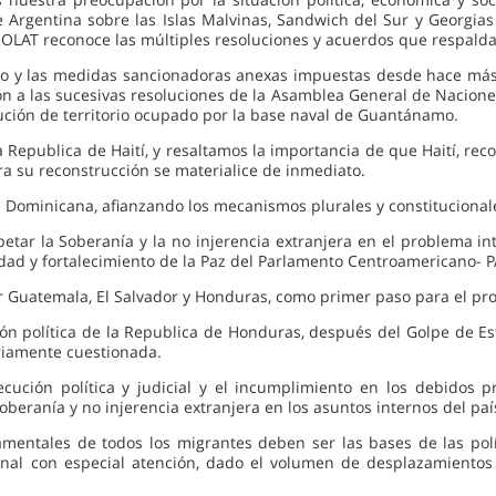
 Argentina sobre las Islas Malvinas, Sandwich del Sur y Georgias 
OLAT reconoce las múltiples resoluciones y acuerdos que respald
o y las medidas sancionadoras anexas impuestas desde hace más 
n a las sucesivas resoluciones de la Asamblea General de Nacione
ución de territorio ocupado por la base naval de Guantánamo.
epublica de Haití, y resaltamos la importancia de que Haití, reco
a su reconstrucción se materialice de inmediato.
 Dominicana, afianzando los mecanismos plurales y constitucional
etar la Soberanía y la no injerencia extranjera en el problema in
lidad y fortalecimiento de la Paz del Parlamento Centroamericano- 
or Guatemala, El Salvador y Honduras, como primer paso para el p
ón política de la Republica de Honduras, después del Golpe de Est
eriamente cuestionada.
ción política y judicial y el incumplimiento en los debidos pr
eranía y no injerencia extranjera en los asuntos internos del paí
mentales de todos los migrantes deben ser las bases de las polít
onal con especial atención, dado el volumen de desplazamiento