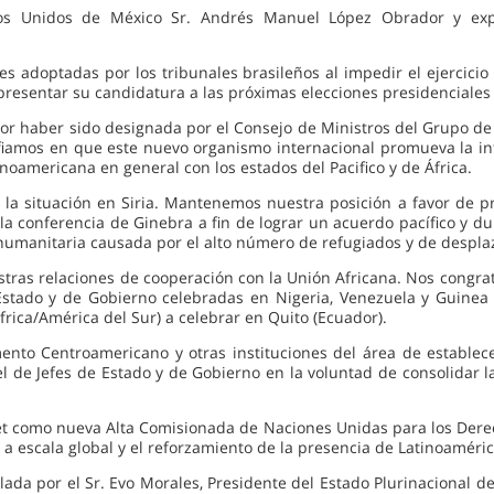
tados Unidos de México Sr. Andrés Manuel López Obrador y ex
s adoptadas por los tribunales brasileños al impedir el ejercicio 
y presentar su candidatura a las próximas elecciones presidenciales 
por haber sido designada por el Consejo de Ministros del Grupo de P
fiamos en que este nuevo organismo internacional promueva la inte
inoamericana en general con los estados del Pacifico y de África.
a situación en Siria. Mantenemos nuestra posición a favor de p
 conferencia de Ginebra a fin de lograr un acuerdo pacífico y dur
a humanitaria causada por el alto número de refugiados y de despla
tras relaciones de cooperación con la Unión Africana. Nos congrat
 Estado y de Gobierno celebradas en Nigeria, Venezuela y Guine
frica/América del Sur) a celebrar en Quito (Ecuador).
mento Centroamericano y otras instituciones del área de establec
vel de Jefes de Estado y de Gobierno en la voluntad de consolidar 
chelet como nueva Alta Comisionada de Naciones Unidas para los De
a escala global y el reforzamiento de la presencia de Latinoaméri
da por el Sr. Evo Morales, Presidente del Estado Plurinacional de