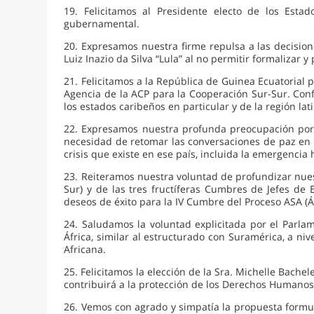
19. Felicitamos al Presidente electo de los Es
gubernamental.
20. Expresamos nuestra firme repulsa a las decisione
Luiz Inazio da Silva “Lula” al no permitir formalizar 
21. Felicitamos a la República de Guinea Ecuatorial 
Agencia de la ACP para la Cooperación Sur-Sur. Con
los estados caribeños en particular y de la región lat
22. Expresamos nuestra profunda preocupación por l
necesidad de retomar las conversaciones de paz en la
crisis que existe en ese país, incluida la emergenci
23. Reiteramos nuestra voluntad de profundizar nues
Sur) y de las tres fructíferas Cumbres de Jefes de
deseos de éxito para la IV Cumbre del Proceso ASA (Á
24. Saludamos la voluntad explicitada por el Parla
África, similar al estructurado con Suramérica, a ni
Africana.
25. Felicitamos la elección de la Sra. Michelle Ba
contribuirá a la protección de los Derechos Humanos 
26. Vemos con agrado y simpatía la propuesta formula