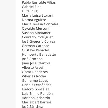
Pablo Iturralde Viñas
Gabriel Fidel
Lilita Puig
María Luisa Storani
Norma Aguirre
María Teresa González
Osvaldo Mercuri
Susana Montaner
Conrado Rodríguez
José Gregorio Correa
Germán Cardoso
Gustavo Penades
Humberto Benedetto
José Arocena
Juan José Olaizola
Alberto Assef
Oscar Ronderos
Wherles Rocha
Guillermo Luces
Dennis Fernández
Eudoro González
Luis Emilio Rondón
Adriana Pichardo
Marialbert Barrios
José Sánchez