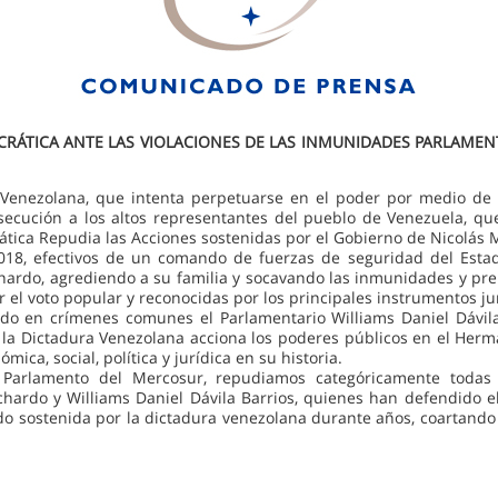
ÁTICA ANTE LAS VIOLACIONES DE LAS INMUNIDADES PARLAMENT
Venezolana, que intenta perpetuarse en el poder por medio de l
cución a los altos representantes del pueblo de Venezuela, qu
rática Repudia las Acciones sostenidas por el Gobierno de Nicolás
018, efectivos de un comando de fuerzas de seguridad del Est
chardo, agrediendo a su familia y socavando las inmunidades y pr
 el voto popular y reconocidas por los principales instrumentos j
ado en crímenes comunes el Parlamentario Williams Daniel Dávila
e la Dictadura Venezolana acciona los poderes públicos en el Herm
ica, social, política y jurídica en su historia.
 Parlamento del Mercosur, repudiamos categóricamente todas 
chardo y Williams Daniel Dávila Barrios, quienes han defendido el
sido sostenida por la dictadura venezolana durante años, coartando