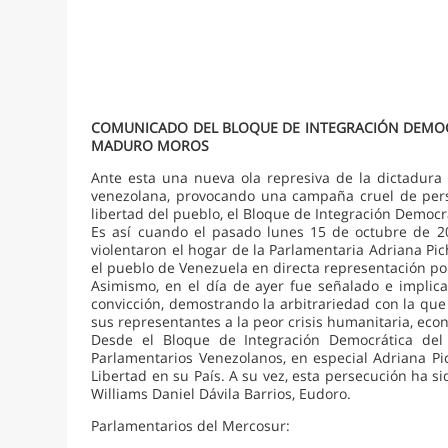
COMUNICADO DEL BLOQUE DE INTEGRACIÓN DEMOCR
MADURO MOROS
Ante esta una nueva ola represiva de la dictadura 
venezolana, provocando una campaña cruel de perse
libertad del pueblo, el Bloque de Integración Democ
Es así cuando el pasado lunes 15 de octubre de 2
violentaron el hogar de la Parlamentaria Adriana Pi
el pueblo de Venezuela en directa representación por
Asimismo, en el día de ayer fue señalado e implic
convicción, demostrando la arbitrariedad con la qu
sus representantes a la peor crisis humanitaria, económ
Desde el Bloque de Integración Democrática del
Parlamentarios Venezolanos, en especial Adriana Pi
Libertad en su País. A su vez, esta persecución ha 
Williams Daniel Dávila Barrios, Eudoro.
Parlamentarios del Mercosur: