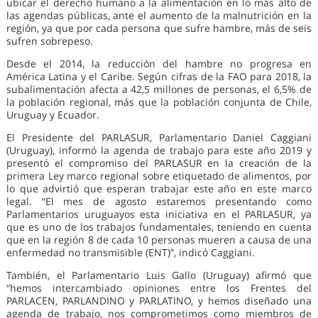
ubicar el derecho humano a la alimentación en lo más alto de
las agendas públicas, ante el aumento de la malnutrición en la
región, ya que por cada persona que sufre hambre, más de seis
sufren sobrepeso.
Desde el 2014, la reducción del hambre no progresa en
América Latina y el Caribe. Según cifras de la FAO para 2018, la
subalimentación afecta a 42,5 millones de personas, el 6,5% de
la población regional, más que la población conjunta de Chile,
Uruguay y Ecuador.
El Presidente del PARLASUR, Parlamentario Daniel Caggiani
(Uruguay), informó la agenda de trabajo para este año 2019 y
presentó el compromiso del PARLASUR en la creación de la
primera Ley marco regional sobre etiquetado de alimentos, por
lo que advirtió que esperan trabajar este año en este marco
legal. “El mes de agosto estaremos presentando como
Parlamentarios uruguayos esta iniciativa en el PARLASUR, ya
que es uno de los trabajos fundamentales, teniendo en cuenta
que en la región 8 de cada 10 personas mueren a causa de una
enfermedad no transmisible (ENT)”, indicó Caggiani.
También, el Parlamentario Luis Gallo (Uruguay) afirmó que
“hemos intercambiado opiniones entre los Frentes del
PARLACEN, PARLANDINO y PARLATINO, y hemos diseñado una
agenda de trabajo, nos comprometimos como miembros de