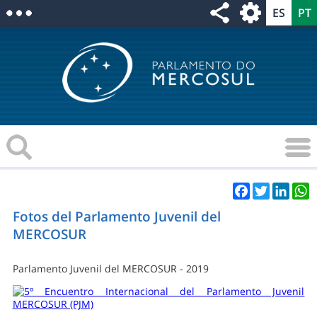
Facebook
Twitter
Linke
W
Fotos del Parlamento Juvenil del
MERCOSUR
Parlamento Juvenil del MERCOSUR - 2019