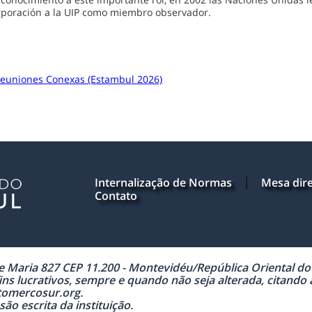
orporación a la UIP como miembro observador.
 Reuniones Conexas (Estambul 2026)
Internalização de Normas
Mesa dire
Contato
Maria 827 CEP 11.200 - Montevidéu/República Oriental do U
ns lucrativos, sempre e quando não seja alterada, citando
tomercosur.org.
ão escrita da instituição.