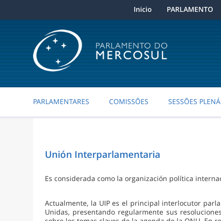
Inicio
PARLAMENTO
PARLAMENTARES
COMISSÕES
SESSÕES PLENÁ
Unión Interparlamentaria
Es considerada como la organización política intern
Actualmente, la UIP es el principal interlocutor par
Unidas, presentando regularmente sus resoluciones
sobre los temas claves de la agenda de la ONU. En r