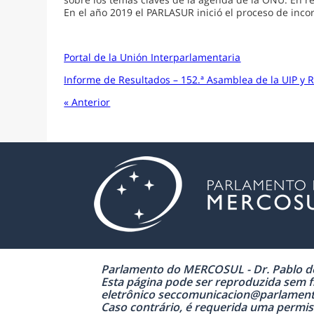
En el año 2019 el PARLASUR inició el proceso de inc
Portal de la Unión Interparlamentaria
Informe de Resultados – 152.ª Asamblea de la UIP y
« Anterior
Parlamento do MERCOSUL - Dr. Pablo de 
Esta página pode ser reproduzida sem fi
eletrônico seccomunicacion@parlamen
Caso contrário, é requerida uma permiss