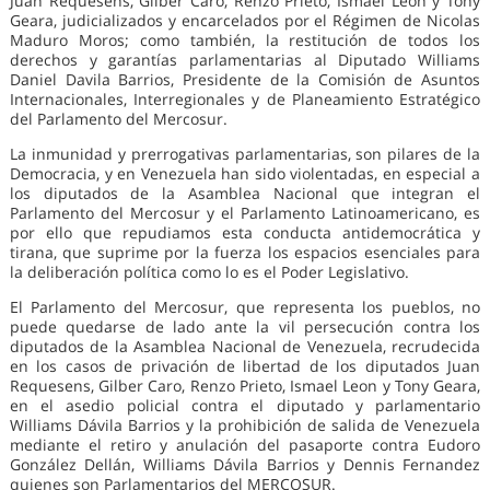
Juan Requesens, Gilber Caro, Renzo Prieto, Ismael Leon y Tony
Geara, judicializados y encarcelados por el Régimen de Nicolas
Maduro Moros; como también, la restitución de todos los
derechos y garantías parlamentarias al Diputado Williams
Daniel Davila Barrios, Presidente de la Comisión de Asuntos
Internacionales, Interregionales y de Planeamiento Estratégico
del Parlamento del Mercosur.
La inmunidad y prerrogativas parlamentarias, son pilares de la
Democracia, y en Venezuela han sido violentadas, en especial a
los diputados de la Asamblea Nacional que integran el
Parlamento del Mercosur y el Parlamento Latinoamericano, es
por ello que repudiamos esta conducta antidemocrática y
tirana, que suprime por la fuerza los espacios esenciales para
la deliberación política como lo es el Poder Legislativo.
El Parlamento del Mercosur, que representa los pueblos, no
puede quedarse de lado ante la vil persecución contra los
diputados de la Asamblea Nacional de Venezuela, recrudecida
en los casos de privación de libertad de los diputados Juan
Requesens, Gilber Caro, Renzo Prieto, Ismael Leon y Tony Geara,
en el asedio policial contra el diputado y parlamentario
Williams Dávila Barrios y la prohibición de salida de Venezuela
mediante el retiro y anulación del pasaporte contra Eudoro
González Dellán, Williams Dávila Barrios y Dennis Fernandez
quienes son Parlamentarios del MERCOSUR.