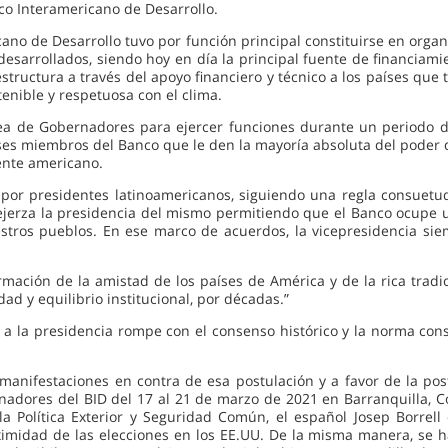
co Interamericano de Desarrollo.
no de Desarrollo tuvo por función principal constituirse en organi
esarrollados, siendo hoy en día la principal fuente de financiamie
structura a través del apoyo financiero y técnico a los países que
tenible y respetuosa con el clima.
ea de Gobernadores para ejercer funciones durante un periodo de 
es miembros del Banco que le den la mayoría absoluta del poder 
ente americano.
o por presidentes latinoamericanos, siguiendo una regla consuetud
ejerza la presidencia del mismo permitiendo que el Banco ocupe u
estros pueblos. En ese marco de acuerdos, la vicepresidencia s
rmación de la amistad de los países de América y de la rica tradic
ad y equilibrio institucional, por décadas.”
a la presidencia rompe con el consenso histórico y la norma con
manifestaciones en contra de esa postulación y a favor de la pos
nadores del BID del 17 al 21 de marzo de 2021 en Barranquilla, Co
a Política Exterior y Seguridad Común, el español Josep Borrel
ximidad de las elecciones en los EE.UU. De la misma manera, se 