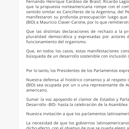
Fernando Henrique Cardoso de Brasil; Ricardo Lago
que la propuesta norteamericana rompe con el comp
sentido similar ex Cancilleres de la Argentina, del 
manifestaron su profunda preocupación luego que 
(BID) a Mauricio Claver-Carone, por lo que remitiero
Que las distintas declaraciones de rechazo a la p
pluralidad democrática y expresadas por actores d
funcionamiento del organismo.
Que, en todos los casos, estas manifestaciones cons
búsqueda de un desarrollo sostenible con inclusión s
Por lo tanto, los Presidentes de los Parlamentos exp
Nuestra defensa al histórico consenso y al respeto
(BID) sea ocupada por un o una representante de Amér
americano.
Sumar la voz apoyando el clamor de Estados y Parl
Desarrollo -BID- hasta la celebración de la Asamble
Nuestra invitación a que los parlamentos latinoame
La necesidad de que los gobiernos latinoamericanos 
dicho efecto, con el objetivo de que se pueda elegir