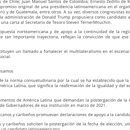
s de Chile; Juan Manuel Santos de Colombia; Ernesto Zedillo de 
romiso original de una presidencia latinoamericana en el organ
Perú y de Guatemala, entre otros. A su vez, diversos congresistas
la administración de Donald Trump propusiera como candidato a 
n una carta al Secretario de Tesoro Steven TernerMnuchin.
ropuesta norteamericana y de apoyo a la continuidad de la regla
e tan importante trayectoria, reflejan la convicción de que es
tituyen un llamado a fortalecer el multilateralismo en el escena
ocial.
resamos
 de la norma consuetudinaria por la cual se ha establecido que la
ica Latina, que significa la reafirmación de la igualdad y del equ
amentos de América Latina que demandan la postergación de la e
a de Gobernadores de esa institución en marzo de 2021.
ricanos y caribeños promuevan declaraciones de apoyo a la candid
y caribeños soliciten la postergación de la fecha de elección, ut
 a un candidato latinoamericano.