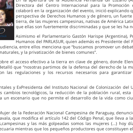
Directora del Centro Internacional para la Promoció
colaboró en la organización del evento, inició explicand
perspectiva de Derechos Humanos y de género, un fuerte 
tierra, de las mujeres campesinas, nativas de América Lati
que ellas son fuertemente discriminadas y que se les ha ne
Asimismo el Parlamentario Gastón Harispe (Argentina), 
Humanos del PARLASUR, quien además es Presidente del F
 Audiencia, entre ellos menciona que “buscamos promover un debat
 naturales, y la privatización de bienes comunes”.
 sobre el acceso efectivo a la tierra en clave de género, donde E
detalló que “nosotras partimos de la defensa del derecho de la m
ar con las regulaciones y los recursos necesarios para garant
ales y ExPresidenta del Instituto Nacional de Colonización del 
los cambios tecnológicos, la reducción de la población rural, est
a un escenario que no permite el desarrollo de la vida como ciu
 Mujer de la Federación Nacional Campesina de Paraguay, denunc
vala, que modifica el artículo 142 del Código Penal, que lleva a la 
campesinas y las más golpeadas somos las mujeres (...) hoy día
ecuaria mientras que los pequeños productores que constituyen el 6