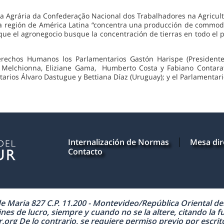
tica Agrária da Confederação Nacional dos Trabalhadores na Agricult
la región de América Latina “concentra una producción de commo
e el agronegocio busque la concentración de tierras en todo el pa
chos Humanos los Parlamentarios Gastón Harispe (Presidente),
a Melchionna, Eliziane Gama, Humberto Costa y Fabiano Contarato
rios Álvaro Dastugue y Bettiana Díaz (Uruguay); y el Parlamentari
Internalización de Normas
Mesa dir
Contacto
Maria 827 C.P. 11.200 - Montevideo/República Oriental del 
nes de lucro, siempre y cuando no se la altere, citando la f
 De lo contrario, se requiere permiso previo por escrito 