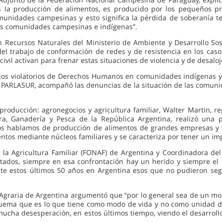
 la producción de alimentos, es producido por los pequeños pro
omunidades campesinas y esto significa la pérdida de soberanía te
 las comunidades campesinas e indígenas”.
en Recursos Naturales del Ministerio de Ambiente y Desarrollo So
del trabajo de conformación de redes y de resistencia en los caso
ivil activan para frenar estas situaciones de violencia y de desaloj
ojos violatorios de Derechos Humanos en comunidades indígenas 
PARLASUR, acompañó las denuncias de la situación de las comuni
roducción: agronegocios y agricultura familiar, Walter Martin, re
ra, Ganadería y Pesca de la República Argentina, realizó una 
os hablamos de producción de alimentos de grandes empresas y ti
mentos mediante núcleos familiares y se caracteriza por tener un imp
la Agricultura Familiar (FONAF) de Argentina y Coordinadora del 
ados, siempre en esa confrontación hay un herido y siempre el h
e estos últimos 50 años en Argentina esos que no pudieron segui
 Agraria de Argentina argumentó que “por lo general sea de un mo
ma que es lo que tiene como modo de vida y no como unidad de n
ucha desesperación, en estos últimos tiempo, viendo el desarrollo