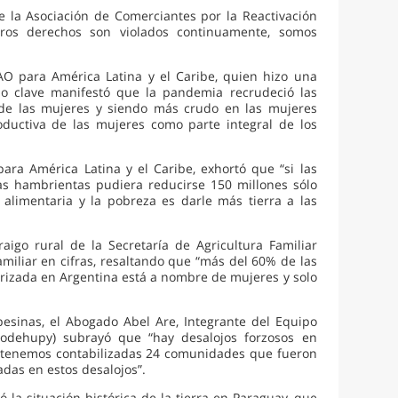
 la Asociación de Comerciantes por la Reactivación
tros derechos son violados continuamente, somos
FAO para América Latina y el Caribe, quien hizo una
so clave manifestó que la pandemia recrudeció las
 de las mujeres y siendo más crudo en las mujeres
oductiva de las mujeres como parte integral de los
ara América Latina y el Caribe, exhortó que “si las
as hambrientas pudiera reducirse 150 millones sólo
 alimentaria y la pobreza es darle más tierra a las
igo rural de la Secretaría de Agricultura Familiar
amiliar en cifras, resaltando que “más del 60% de las
ularizada en Argentina está a nombre de mujeres y solo
sinas, el Abogado Abel Are, Integrante del Equipo
Codehupy) subrayó que “hay desalojos forzosos en
 tenemos contabilizadas 24 comunidades que fueron
as en estos desalojos”.
la situación histórica de la tierra en Paraguay, que