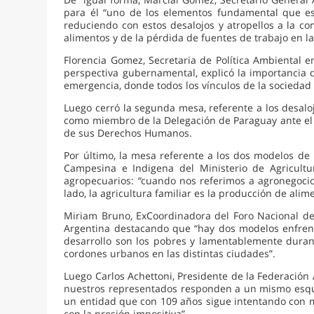
para él “uno de los elementos fundamental que es
reduciendo con estos desalojos y atropellos a la c
alimentos y de la pérdida de fuentes de trabajo en
Florencia Gomez, Secretaria de Política Ambiental 
perspectiva gubernamental, explicó la importancia 
emergencia, donde todos los vínculos de la sociedad c
Luego cerró la segunda mesa, referente a los desal
como miembro de la Delegación de Paraguay ante el 
de sus Derechos Humanos.
Por último, la mesa referente a los dos modelos de p
Campesina e Indigena del Ministerio de Agricultu
agropecuarios: “cuando nos referimos a agronegoci
lado, la agricultura familiar es la producción de ali
Miriam Bruno, ExCoordinadora del Foro Nacional de 
Argentina destacando que “hay dos modelos enfrent
desarrollo son los pobres y lamentablemente durant
cordones urbanos en las distintas ciudades”.
Luego Carlos Achettoni, Presidente de la Federación
nuestros representados responden a un mismo esque
un entidad que con 109 años sigue intentando con m
con la presión impositiva”.