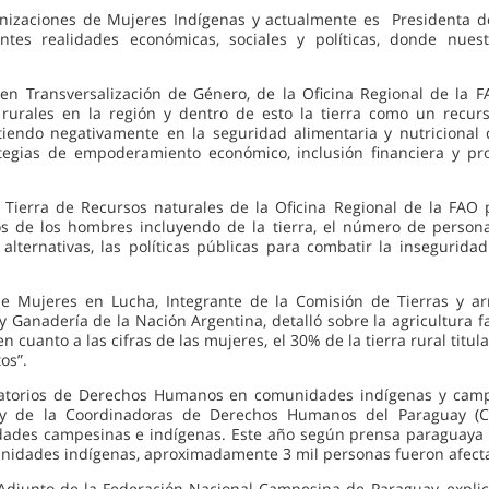
anizaciones de Mujeres Indígenas y actualmente es Presidenta de
tes realidades económicas, sociales y políticas, donde nues
a en Transversalización de Género, de la Oficina Regional de la 
urales en la región y dentro de esto la tierra como un recur
tiendo negativamente en la seguridad alimentaria y nutricional
tegias de empoderamiento económico, inclusión financiera y pr
Tierra de Recursos naturales de la Oficina Regional de la FAO p
sos de los hombres incluyendo de la tierra, el número de person
lternativas, las políticas públicas para combatir la inseguridad
 Mujeres en Lucha, Integrante de la Comisión de Tierras y arra
 Ganadería de la Nación Argentina, detalló sobre la agricultura f
en cuanto a las cifras de las mujeres, el 30% de la tierra rural tit
os”.
latorios de Derechos Humanos en comunidades indígenas y campe
s) y de la Coordinadoras de Derechos Humanos del Paraguay (
dades campesinas e indígenas. Este año según prensa paraguaya
idades indígenas, aproximadamente 3 mil personas fueron afectad
djunto de la Federación Nacional Campesina de Paraguay, explicó 