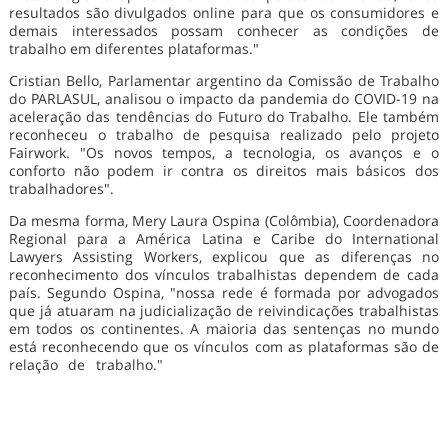
resultados são divulgados online para que os consumidores e
demais interessados possam conhecer as condições de
trabalho em diferentes plataformas."
Cristian Bello, Parlamentar argentino da Comissão de Trabalho
do PARLASUL, analisou o impacto da pandemia do COVID-19 na
aceleração das tendências do Futuro do Trabalho. Ele também
reconheceu o trabalho de pesquisa realizado pelo projeto
Fairwork. "Os novos tempos, a tecnologia, os avanços e o
conforto não podem ir contra os direitos mais básicos dos
trabalhadores".
Da mesma forma, Mery Laura Ospina (Colômbia), Coordenadora
Regional para a América Latina e Caribe do International
Lawyers Assisting Workers, explicou que as diferenças no
reconhecimento dos vínculos trabalhistas dependem de cada
país. Segundo Ospina, "nossa rede é formada por advogados
que já atuaram na judicialização de reivindicações trabalhistas
em todos os continentes. A maioria das sentenças no mundo
está reconhecendo que os vínculos com as plataformas são de
relação de trabalho."
No mesmo sentido, o Secretário da
Comissão de Trabalho e Pesquisador do Instituto de Estudos
Avançados da USP, Atahualpa Fidel Blanchet, destacou o papel
da academia no desenvolvimento de políticas públicas voltadas
aos impactos das novas tecologias aplicadas ao mundo do