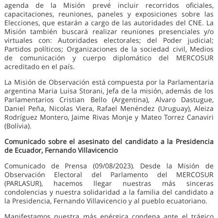
agenda de la Misión prevé incluir recorridos oficiales,
capacitaciones, reuniones, paneles y exposiciones sobre las
Elecciones, que estarán a cargo de las autoridades del CNE. La
Misión también buscará realizar reuniones presenciales y/o
virtuales con: Autoridades electorales; del Poder judicial;
Partidos políticos; Organizaciones de la sociedad civil, Medios
de comunicación y cuerpo diplomático del MERCOSUR
acreditado en el país.
La Misión de Observación está compuesta por la Parlamentaria
argentina Maria Luisa Storani, Jefa de la misión, además de los
Parlamentarios Cristian Bello (Argentina), Alvaro Dastugue,
Daniel Peña, Nicolas Viera, Rafael Menéndez (Uruguay), Aleiza
Rodríguez Montero, Jaime Rivas Monje y Mateo Torrez Canaviri
(Bolívia).
Comunicado sobre el asesinato del candidato a la Presidencia
de Ecuador, Fernando Villavicencio
Comunicado de Prensa (09/08/2023). Desde la Misión de
Observación Electoral del Parlamento del MERCOSUR
(PARLASUR), hacemos llegar nuestras más sinceras
condolencias y nuestra solidaridad a la familia del candidato a
la Presidencia, Fernando Villavicencio y al pueblo ecuatoriano.
Manifestamos nuestra más enérgica condena ante el trágico