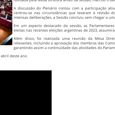
A discussão do Plenário contou com a participação ativ
centrou-se nas circunstâncias que levaram à revisão d
intensas deliberações, a Sessão concluiu sem chegar a uma
Em um aspecto destacado da sessão, as Parlamentares
eleitas nas recentes eleições argentinas de 2023, assum
Além disso, foi realizada uma reunião da Mesa Dire
relevantes, incluindo a aprovação dos membros das Comi
garantindo assim a continuidade das atividades do Parlam
abril deste ano.