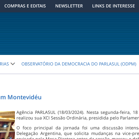
COMPRAS E EDITAIS
NEWSLETTER
LINKS DE INTERESSE
RIAS
OBSERVATÓRIO DA DEMOCRACIA DO PARLASUL (ODPM)
 em Montevidéu
Agência PARLASUL (18/03/2024). Nesta segunda-feira, 
realizou sua XCI Sessão Ordinária, presidida pelo Parlam
O foco principal da jornada foi uma discussão inte
Delegação Argentina, que solicita mudanças na vice-pres
revisada pela Mesa Diretora antes da sessão, marcou o deb