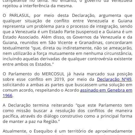
competente no tema. No entanto, o governo da Venezuela
rejeitou a interferência da mesma.
O PARLASUL, por meio desta Declaração, argumenta que
qualquer situação de conflito entre Venezuela e Guiana
representa um problema para o processo de integração, sendo
que a Venezuela é um Estado Parte (suspenso) e a Guiana é um
Estado Associado. Além disso, os Governos da Venezuela e da
Guiana, reunidos em São Vicente e Granadinas, concordaram
textualmente "que, direta ou indiretamente, não se ameaçarão,
nem utilizarão a força mutuamente em nenhuma circunstância,
incluindo aquelas derivadas de qualquer controvérsia existente
entre ambos os Estados."
O Parlamento do MERCOSUL já havia marcado sua posição
sobre esse conflito em 2019, por meio da
Declaração Nº49
,
solicitando a ambas as partes que buscassem uma solução em
comum acordo, respeitando o Acordo
assinado em Genebra em
1966
.
A Declaração termina reiterando "que este Parlamento tem
como missão buscar a resolução dos conflitos de maneira
pacífica, através do diálogo construtivo como a principal forma
de manter a paz na Região."
Atualmente, o Esequibo é um território de aproximadamente