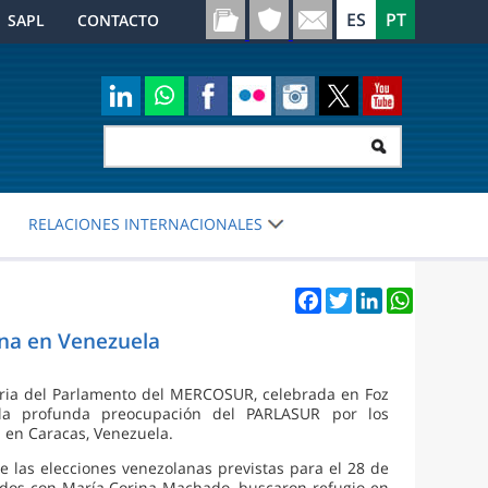
SAPL
CONTACTO
RELACIONES INTERNACIONALES
Facebook
Twitter
LinkedIn
WhatsApp
ina en Venezuela
aria del Parlamento del MERCOSUR, celebrada en Foz
la profunda preocupación del PARLASUR por los
 en Caracas, Venezuela.
e las elecciones venezolanas previstas para el 28 de
onados con María Corina Machado, buscaron refugio en