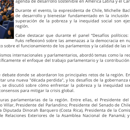
agenda de desarrollo sostenible en América Latina y el Car
Durante el evento, la expresidenta de Chile, Michelle Bac
de desarrollo y bienestar fundamentado en la inclusión 
superación de la pobreza y la inequidad social son eje
región.
Cabe destacar que durante el panel “Desafíos políticos: 
Fuks reflexionó sobre las amenazas a la democracia en nu
o sobre el funcionamiento de los parlamentos y la calidad de las i
nismos internacionales y parlamentarios, abordó temas como la rec
íficamente el enfoque del trabajo parlamentario y la contribución
de debate donde se abordaron los principales retos de la región. E
ar una nueva "década perdida", y los desafíos de la gobernanza mu
se discutió sobre cómo enfrentar la pobreza y la inequidad soci
onsensos para mitigar la crisis global.
uras parlamentarias de la región. Entre ellas, el Presidente del
 Villar, Presidente del Parlandino; Presidente del Senado de Chil
n la Diputada Dinorah Barquero (Costa Rica), Presidenta de la Com
de Relaciones Exteriores de la Asamblea Nacional de Panamá; y