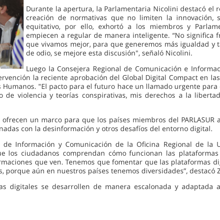
Durante la apertura, la Parlamentaria Nicolini destacó e
creación de normativas que no limiten la innovación, 
equitativo, por ello, exhortó a los miembros y Parl
empiecen a regular de manera inteligente. “No significa fr
que vivamos mejor, para que generemos más igualdad y t
de odio, se mejore esta discusión", señaló Nicolini.
Luego la Consejera Regional de Comunicación e Informac
ervención la reciente aprobación del Global Digital Compact en l
s Humanos. "El pacto para el futuro hace un llamado urgente para 
do de violencia y teorías conspirativas, mis derechos a la liber
 ofrecen un marco para que los países miembros del PARLASUR ad
nadas con la desinformación y otros desafíos del entorno digital.
tor de Información y Comunicación de la Oficina Regional de la
que los ciudadanos comprendan cómo funcionan las plataformas 
aciones que ven. Tenemos que fomentar que las plataformas digi
s, porque aún en nuestros países tenemos diversidades”, destacó 
as digitales se desarrollen de manera escalonada y adaptada a 