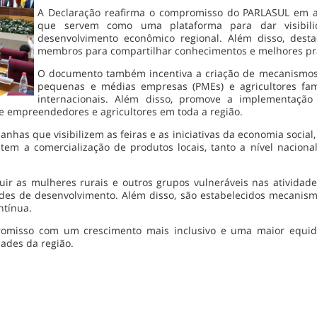
A Declaração reafirma o compromisso do PARLASUL em apo
que servem como uma plataforma para dar visibili
desenvolvimento econômico regional. Além disso, dest
membros para compartilhar conhecimentos e melhores prát
O documento também incentiva a criação de mecanismos 
pequenas e médias empresas (PMEs) e agricultores famil
internacionais. Além disso, promove a implementaçã
de empreendedores e agricultores em toda a região.
anhas que visibilizem as feiras e as iniciativas da economia soc
litem a comercialização de produtos locais, tanto a nível nacion
cluir as mulheres rurais e outros grupos vulneráveis nas ativi
des de desenvolvimento. Além disso, são estabelecidos mecanism
ntínua.
romisso com um crescimento mais inclusivo e uma maior equidad
ades da região.