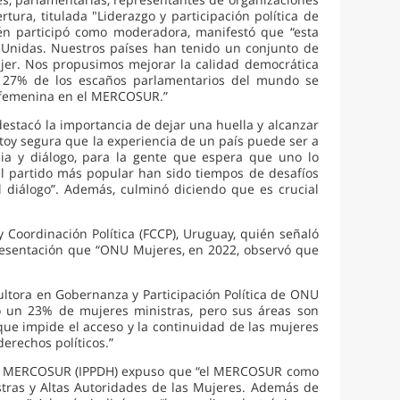
rtura, titulada "Liderazgo y participación política de
uién participó como moderadora, manifestó que “esta
s Unidas. Nuestros países han tenido un conjunto de
jer. Nos propusimos mejorar la calidad democrática
 27% de los escaños parlamentarios del mundo se
n femenina en el MERCOSUR.”
destacó la importancia de dejar una huella y alcanzar
stoy segura que la experiencia de un país puede ser a
cia y diálogo, para la gente que espera que uno lo
l partido más popular han sido tiempos de desafíos
l diálogo”. Además, culminó diciendo que es crucial
 Coordinación Política (FCCP), Uruguay, quién señaló
 presentación que “ONU Mujeres, en 2022, observó que
ultora en Gobernanza y Participación Política de ONU
lo un 23% de mujeres ministras, pero sus áreas son
 que impide el acceso y la continuidad de las mujeres
erechos políticos.”
s del MERCOSUR (IPPDH) expuso que “el MERCOSUR como
stras y Altas Autoridades de las Mujeres. Además de