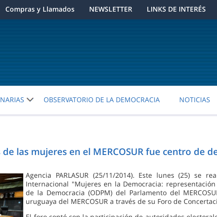
Compras y Llamados
NEWSLETTER
LINKS DE INTERÉS
ENARIAS
OBSERVATORIO DE LA DEMOCRACIA
NOTICIAS
s de las mujeres en el MERCOSUR fue centro de 
Agencia PARLASUR (25/11/2014). Este lunes (25) se real
Internacional "Mujeres en la Democracia: representación y
de la Democracia (ODPM) del Parlamento del MERCOSUR,
uruguaya del MERCOSUR a través de su Foro de Concertació
El foro contó con la participación de autoridades electora