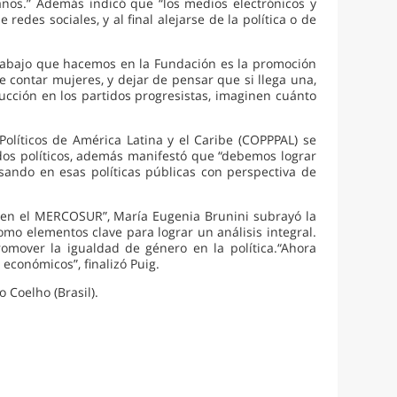
anos.” Además indicó que “los medios electrónicos y
redes sociales, y al final alejarse de la política o de
l trabajo que hacemos en la Fundación es la promoción
 contar mujeres, y dejar de pensar que si llega una,
trucción en los partidos progresistas, imaginen cuánto
olíticos de América Latina y el Caribe (COPPPAL) se
tidos políticos, además manifestó que “debemos lograr
ando en esas políticas públicas con perspectiva de
ica en el MERCOSUR”, María Eugenia Brunini subrayó la
como elementos clave para lograr un análisis integral.
romover la igualdad de género en la política.“Ahora
 económicos”, finalizó Puig.
o Coelho (Brasil).