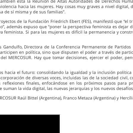
, también está la Reunión de Altas Autoridades de Derechos Hum
lencia hacia las mujeres. Hay cosas muy graves a nivel digital, de 
a de sí misma y de sus familias”.
 Proyectos de la Fundación Friedrich Ebert (FES), manifestó que “e
o”, además expuso que “poner la perspectiva feminista es dejar de
va feminista. Si para las mujeres es difícil la permanencia y cons
 Gandulfo, Directora de la Conferencia Permanente de Partidos P
participen en política, sino que disputen el poder a través de par
 del MERCOSUR. Hay que tomar decisiones, ejercer el poder, pens
os hacia el futuro: consolidando la igualdad y la inclusión polít
ncorporación de diversas voces, incluidas las de la sociedad civil, 
as reflexiones finales, enfocándose en los próximos pasos para p
suman la vida digital, las nuevas jerarquías y los nuevos desafíos
COSUR Raúl Bittel (Argentina), Franco Metaza (Argentina) y Hercíli