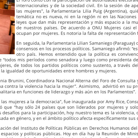
internacionales y de la sociedad civil. En la sesión de ape
las mujeres", la Parlamentaria Lilia Puig (Argentina), q
temática no es nueva, ni en la región ni en las Nacione
leyes que dan más representación y más espacio a la mu
de nuestros países. De acuerdo a ONU Mujeres casi el
ocupan por mujeres. Es notoria la falta de representació
En seguida, la Parlamentaria Lilian Samaniego (Paraguay) 
consensos en los procesos políticos. Samaniego afirmó: “e
otro país. Hemos entendido que la política es conviven
ue “todos mis períodos como senadora y luego como presidenta de
eres, de todos los partidos políticos como sustento, a través de
r la igualdad de oportunidades entre hombres y mujeres.
ia Brunini, Coordinadora Nacional Alterna del Foro de Consulta y
cha contra la violencia hacia la mujer”. Asimismo, advirtió en su
alitaria en funciones de liderazgo y más aún en los Parlamentos”.
de las mujeres a la democracia", fue inaugurada por Amy Rice, Cons
ló que “hay sólo 24 países que son liderados por mujeres y so
 desafíos para la participación, hoy nuestro tema es la violencia,
ada en género, y en el ámbito político afecta específicamente sus d
stigación del Instituto de Políticas Públicas en Derechos Humano
espacios y políticas públicas. Hoy en día hay la Reunión de Mini