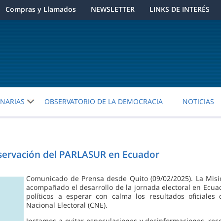
Compras y Llamados
NEWSLETTER
LINKS DE INTERÉS
ENARIAS
OBSERVATORIO DE LA DEMOCRACIA
NOTICIAS
bservación del PARLASUR en Ecuador
Comunicado de Prensa desde Quito (09/02/2025). La Misi
acompañado el desarrollo de la jornada electoral en Ecuad
políticos a esperar con calma los resultados oficiale
Nacional Electoral (CNE).
Instamos a evitar especulaciones y desinformaciones, reco