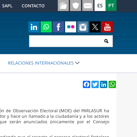
SAPL
CONTACTO
RELACIONES INTERNACIONALES
Facebook
Twitter
LinkedIn
WhatsApp
ón de Observación Electoral (MOE) del PARLASUR ha
or y hace un llamado a la ciudadanía y a los actores
s que serán anunciados únicamente por el Consejo
rdando que el respeto al proceso electoral fortalece