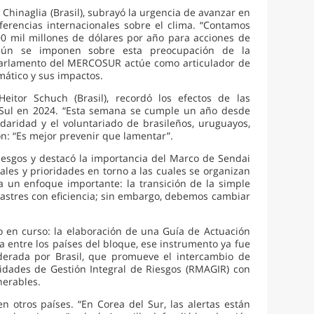
 Chinaglia (Brasil), subrayó la urgencia de avanzar en
rencias internacionales sobre el clima. “Contamos
00 mil millones de dólares por año para acciones de
 aún se imponen sobre esta preocupación de la
Parlamento del MERCOSUR actúe como articulador de
imático y sus impactos.
eitor Schuch (Brasil), recordó los efectos de las
 Sul en 2024. “Esta semana se cumple un año desde
daridad y el voluntariado de brasileños, uruguayos,
n: “Es mejor prevenir que lamentar”.
riesgos y destacó la importancia del Marco de Sendai
les y prioridades en torno a las cuales se organizan
 un enfoque importante: la transición de la simple
sastres con eficiencia; sin embargo, debemos cambiar
o en curso: la elaboración de una Guía de Actuación
da entre los países del bloque, ese instrumento ya fue
liderada por Brasil, que promueve el intercambio de
ridades de Gestión Integral de Riesgos (RMAGIR) con
nerables.
n otros países. “En Corea del Sur, las alertas están