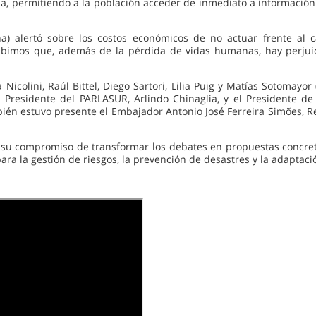
a, permitiendo a la población acceder de inmediato a información 
na) alertó sobre los costos económicos de no actuar frente al ca
ercibimos que, además de la pérdida de vidas humanas, hay perjuic
 Nicolini, Raúl Bittel, Diego Sartori, Lilia Puig y Matías Sotomayo
Presidente del PARLASUR, Arlindo Chinaglia, y el Presidente de l
bién estuvo presente el Embajador Antonio José Ferreira Simões, R
ron su compromiso de transformar los debates en propuestas concre
ra la gestión de riesgos, la prevención de desastres y la adaptaci