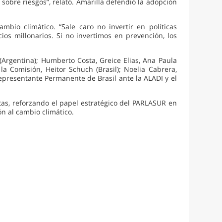
sobre riesgos”, relató. Amarilla defendió la adopción
mbio climático. “Sale caro no invertir en políticas
ios millonarios. Si no invertimos en prevención, los
r (Argentina); Humberto Costa, Greice Elias, Ana Paula
a Comisión, Heitor Schuch (Brasil); Noelia Cabrera,
epresentante Permanente de Brasil ante la ALADI y el
tas, reforzando el papel estratégico del PARLASUR en
ón al cambio climático.