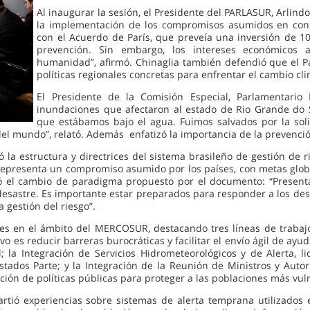
Al inaugurar la sesión, el Presidente del PARLASUR, Arlindo
la implementación de los compromisos asumidos en confe
con el Acuerdo de París, que preveía una inversión de 1
prevención. Sin embargo, los intereses económicos
humanidad”, afirmó. Chinaglia también defendió que el 
políticas regionales concretas para enfrentar el cambio cl
El Presidente de la Comisión Especial, Parlamentario H
inundaciones que afectaron al estado de Rio Grande do
que estábamos bajo el agua. Fuimos salvados por la soli
del mundo”, relató. Además enfatizó la importancia de la prevenció
ó la estructura y directrices del sistema brasileño de gestión de 
representa un compromiso asumido por los países, con metas globa
ó el cambio de paradigma propuesto por el documento: “Presenta
e desastre. Es importante estar preparados para responder a los de
 gestión del riesgo”.
nales en el ámbito del MERCOSUR, destacando tres líneas de trabaj
o es reducir barreras burocráticas y facilitar el envío ágil de ayu
; la Integración de Servicios Hidrometeorológicos y de Alerta, 
Estados Parte; y la Integración de la Reunión de Ministros y Auto
ción de políticas públicas para proteger a las poblaciones más vul
rtió experiencias sobre sistemas de alerta temprana utilizados e