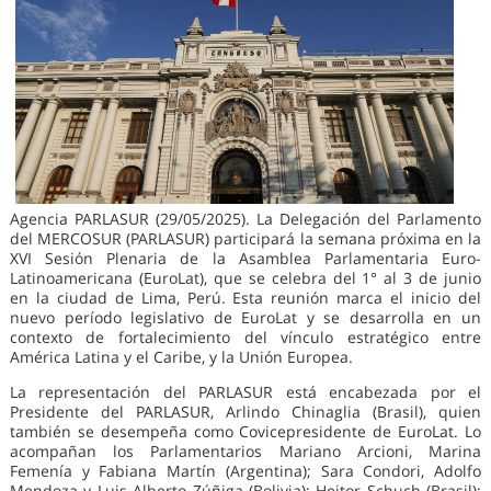
Agencia PARLASUR (29/05/2025). La Delegación del Parlamento
del MERCOSUR (PARLASUR) participará la semana próxima en la
XVI Sesión Plenaria de la Asamblea Parlamentaria Euro-
Latinoamericana (EuroLat), que se celebra del 1° al 3 de junio
en la ciudad de Lima, Perú. Esta reunión marca el inicio del
nuevo período legislativo de EuroLat y se desarrolla en un
contexto de fortalecimiento del vínculo estratégico entre
América Latina y el Caribe, y la Unión Europea.
La representación del PARLASUR está encabezada por el
Presidente del PARLASUR, Arlindo Chinaglia (Brasil), quien
también se desempeña como Covicepresidente de EuroLat. Lo
acompañan los Parlamentarios Mariano Arcioni, Marina
Femenía y Fabiana Martín (Argentina); Sara Condori, Adolfo
Mendoza y Luis Alberto Zúñiga (Bolivia); Heitor Schuch (Brasil);