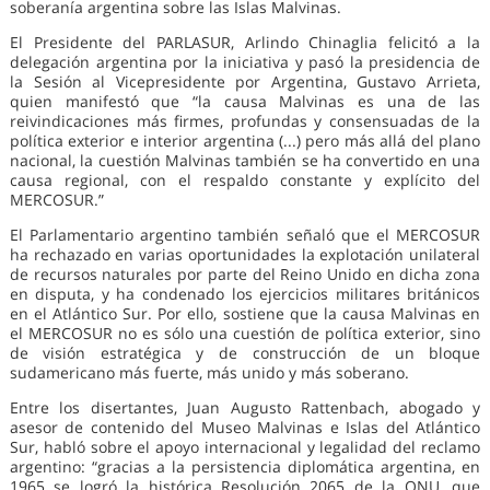
soberanía argentina sobre las Islas Malvinas.
El Presidente del PARLASUR, Arlindo Chinaglia felicitó a la
delegación argentina por la iniciativa y pasó la presidencia de
la Sesión al Vicepresidente por Argentina, Gustavo Arrieta,
quien manifestó que “la causa Malvinas es una de las
reivindicaciones más firmes, profundas y consensuadas de la
política exterior e interior argentina (...) pero más allá del plano
nacional, la cuestión Malvinas también se ha convertido en una
causa regional, con el respaldo constante y explícito del
MERCOSUR.”
El Parlamentario argentino también señaló que el MERCOSUR
ha rechazado en varias oportunidades la explotación unilateral
de recursos naturales por parte del Reino Unido en dicha zona
en disputa, y ha condenado los ejercicios militares británicos
en el Atlántico Sur. Por ello, sostiene que la causa Malvinas en
el MERCOSUR no es sólo una cuestión de política exterior, sino
de visión estratégica y de construcción de un bloque
sudamericano más fuerte, más unido y más soberano.
Entre los disertantes, Juan Augusto Rattenbach, abogado y
asesor de contenido del Museo Malvinas e Islas del Atlántico
Sur, habló sobre el apoyo internacional y legalidad del reclamo
argentino: “gracias a la persistencia diplomática argentina, en
1965 se logró la histórica Resolución 2065 de la ONU, que