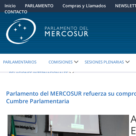
Inicio
PARLAMENTO
Compras y Llamados
NEWSLET
CONTACTO
PARLAMENTARIOS
COMISIONES
SESIONES PLENARIAS
RELACIONES INTERNACIONALES
Parlamento del MERCOSUR refuerza su compromiso
Cumbre Parlamentaria
A
E