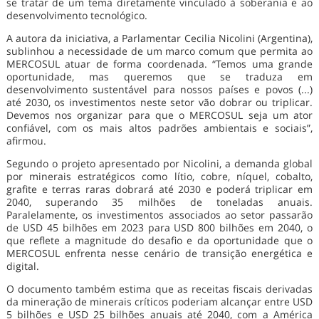
se tratar de um tema diretamente vinculado à soberania e ao
desenvolvimento tecnológico.
A autora da iniciativa, a Parlamentar Cecilia Nicolini (Argentina),
sublinhou a necessidade de um marco comum que permita ao
MERCOSUL atuar de forma coordenada. “Temos uma grande
oportunidade, mas queremos que se traduza em
desenvolvimento sustentável para nossos países e povos (...)
até 2030, os investimentos neste setor vão dobrar ou triplicar.
Devemos nos organizar para que o MERCOSUL seja um ator
confiável, com os mais altos padrões ambientais e sociais”,
afirmou.
Segundo o projeto apresentado por Nicolini, a demanda global
por minerais estratégicos como lítio, cobre, níquel, cobalto,
grafite e terras raras dobrará até 2030 e poderá triplicar em
2040, superando 35 milhões de toneladas anuais.
Paralelamente, os investimentos associados ao setor passarão
de USD 45 bilhões em 2023 para USD 800 bilhões em 2040, o
que reflete a magnitude do desafio e da oportunidade que o
MERCOSUL enfrenta nesse cenário de transição energética e
digital.
O documento também estima que as receitas fiscais derivadas
da mineração de minerais críticos poderiam alcançar entre USD
5 bilhões e USD 25 bilhões anuais até 2040, com a América