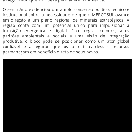
O seminário evidenciou um amplo consenso político, técnico e
institucional sobre a necessidade de que o MERCOSUL avance
em direção a um plano regional de minerais estratégicos. A
região conta com um potencial único para impulsionar a
transição energética e digital. Com regras comuns, altos
padrões ambientais e sociais e uma visão de integração
produtiva, o bloco pode se posicionar como um ator global
confiável e assegurar que os benefícios desses recursos
permaneçam em benefício direto de seus povos.