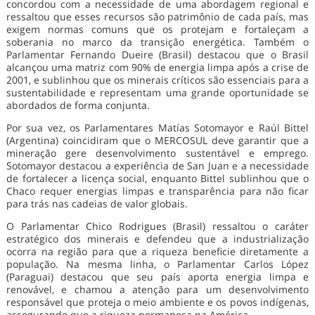
concordou com a necessidade de uma abordagem regional e
ressaltou que esses recursos são patrimônio de cada país, mas
exigem normas comuns que os protejam e fortaleçam a
soberania no marco da transição energética. Também o
Parlamentar Fernando Dueire (Brasil) destacou que o Brasil
alcançou uma matriz com 90% de energia limpa após a crise de
2001, e sublinhou que os minerais críticos são essenciais para a
sustentabilidade e representam uma grande oportunidade se
abordados de forma conjunta.
Por sua vez, os Parlamentares Matías Sotomayor e Raúl Bittel
(Argentina) coincidiram que o MERCOSUL deve garantir que a
mineração gere desenvolvimento sustentável e emprego.
Sotomayor destacou a experiência de San Juan e a necessidade
de fortalecer a licença social, enquanto Bittel sublinhou que o
Chaco requer energias limpas e transparência para não ficar
para trás nas cadeias de valor globais.
O Parlamentar Chico Rodrigues (Brasil) ressaltou o caráter
estratégico dos minerais e defendeu que a industrialização
ocorra na região para que a riqueza beneficie diretamente a
população. Na mesma linha, o Parlamentar Carlos López
(Paraguai) destacou que seu país aporta energia limpa e
renovável, e chamou a atenção para um desenvolvimento
responsável que proteja o meio ambiente e os povos indígenas,
assegurando que a riqueza permaneça na América.