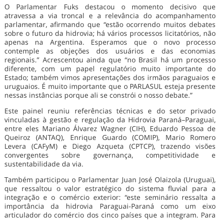
O Parlamentar Fuks destacou o momento decisivo que
atravessa a via troncal e a relevância do acompanhamento
parlamentar, afirmando que “estão ocorrendo muitos debates
sobre o futuro da hidrovia; há vários processos licitatórios, não
apenas na Argentina. Esperamos que o novo processo
contemple as objeções dos usuários e das economias
regionais.” Acrescentou ainda que “no Brasil há um processo
diferente, com um papel regulatório muito importante do
Estado; também vimos apresentações dos irmãos paraguaios e
uruguaios. É muito importante que o PARLASUL esteja presente
nessas instâncias porque ali se constrói o nosso debate.”
Este painel reuniu referências técnicas e do setor privado
vinculadas à gestão e regulação da Hidrovia Paraná–Paraguai,
entre eles Mariano Álvarez Wagner (CIH), Eduardo Pessoa de
Queiroz (ANTAQ), Enrique Guardo (COMIP), Mario Romero
Levera (CAFyM) e Diego Azqueta (CPTCP), trazendo visões
convergentes sobre governança, competitividade e
sustentabilidade da via.
Também participou o Parlamentar Juan José Olaizola (Uruguai),
que ressaltou o valor estratégico do sistema fluvial para a
integração e o comércio exterior: “este seminário ressalta a
importância da hidrovia Paraguai-Paraná como um eixo
articulador do comércio dos cinco países que a integram. Para