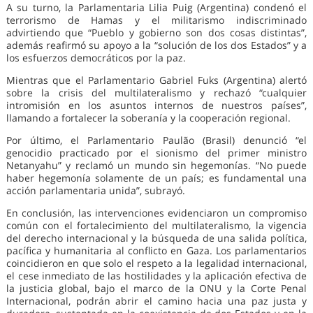
A su turno, la Parlamentaria Lilia Puig (Argentina) condenó el
terrorismo de Hamas y el militarismo indiscriminado
advirtiendo que “Pueblo y gobierno son dos cosas distintas”,
además reafirmó su apoyo a la “solución de los dos Estados” y a
los esfuerzos democráticos por la paz.
Mientras que el Parlamentario Gabriel Fuks (Argentina) alertó
sobre la crisis del multilateralismo y rechazó “cualquier
intromisión en los asuntos internos de nuestros países”,
llamando a fortalecer la soberanía y la cooperación regional.
Por último, el Parlamentario Paulão (Brasil) denunció “el
genocidio practicado por el sionismo del primer ministro
Netanyahu” y reclamó un mundo sin hegemonías. “No puede
haber hegemonía solamente de un país; es fundamental una
acción parlamentaria unida”, subrayó.
En conclusión, las intervenciones evidenciaron un compromiso
común con el fortalecimiento del multilateralismo, la vigencia
del derecho internacional y la búsqueda de una salida política,
pacífica y humanitaria al conflicto en Gaza. Los parlamentarios
coincidieron en que solo el respeto a la legalidad internacional,
el cese inmediato de las hostilidades y la aplicación efectiva de
la justicia global, bajo el marco de la ONU y la Corte Penal
Internacional, podrán abrir el camino hacia una paz justa y