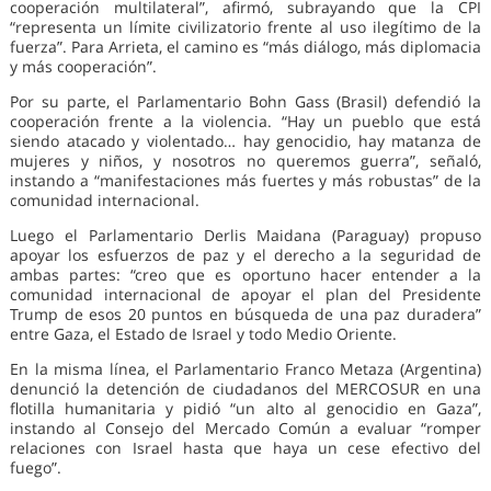
cooperación multilateral”, afirmó, subrayando que la CPI
“representa un límite civilizatorio frente al uso ilegítimo de la
fuerza”. Para Arrieta, el camino es “más diálogo, más diplomacia
y más cooperación”.
Por su parte, el Parlamentario Bohn Gass (Brasil) defendió la
cooperación frente a la violencia. “Hay un pueblo que está
siendo atacado y violentado… hay genocidio, hay matanza de
mujeres y niños, y nosotros no queremos guerra”, señaló,
instando a “manifestaciones más fuertes y más robustas” de la
comunidad internacional.
Luego el Parlamentario Derlis Maidana (Paraguay) propuso
apoyar los esfuerzos de paz y el derecho a la seguridad de
ambas partes: “creo que es oportuno hacer entender a la
comunidad internacional de apoyar el plan del Presidente
Trump de esos 20 puntos en búsqueda de una paz duradera”
entre Gaza, el Estado de Israel y todo Medio Oriente.
En la misma línea, el Parlamentario Franco Metaza (Argentina)
denunció la detención de ciudadanos del MERCOSUR en una
flotilla humanitaria y pidió “un alto al genocidio en Gaza”,
instando al Consejo del Mercado Común a evaluar “romper
relaciones con Israel hasta que haya un cese efectivo del
fuego”.