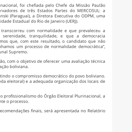
inacional, foi chefiada pelo Chefe da Missão Paulão
ervadores de três Estados Partes do MERCOSUL: a
anski (Paraguai), a Diretora Executiva do ODPM, uma
ade Estadual do Rio de Janeiro (UERJ).
l transcorreu com normalidade e que prevaleceu a
 serenidade, tranquilidade, e que a democracia
amos que, com este resultado, o candidato que não
tenhamos um processo de normalidade democrática”,
bunal Supremo.
ção, com o objetivo de oferecer uma avaliação técnica
ação boliviana.
letindo o compromisso democrático do povo boliviano.
a eleitoral) e a adequada organização dos locais de
 o profissionalismo do Órgão Eleitoral Plurinacional, a
nte o processo.
recomendações finais, será apresentada no Relatório