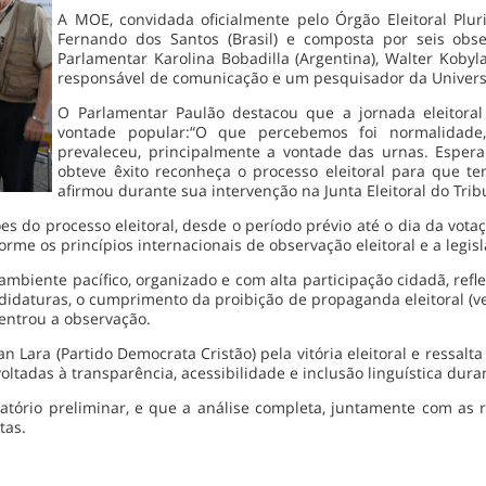
A MOE, convidada oficialmente pelo Órgão Eleitoral Plur
Fernando dos Santos (Brasil) e composta por seis obs
Parlamentar Karolina Bobadilla (Argentina), Walter Kobyl
responsável de comunicação e um pesquisador da Universid
O Parlamentar Paulão destacou que a jornada eleitora
vontade popular:“O que percebemos foi normalidade,
prevaleceu, principalmente a vontade das urnas. Esper
obteve êxito reconheça o processo eleitoral para que 
afirmou durante sua intervenção na Junta Eleitoral do Tri
es do processo eleitoral, desde o período prévio até o dia da vota
rme os princípios internacionais de observação eleitoral e a legisl
ambiente pacífico, organizado e com alta participação cidadã, ref
idaturas, o cumprimento da proibição de propaganda eleitoral (ved
centrou a observação.
 Lara (Partido Democrata Cristão) pela vitória eleitoral e ressalta
voltadas à transparência, acessibilidade e inclusão linguística dura
tório preliminar, e que a análise completa, juntamente com as 
tas.