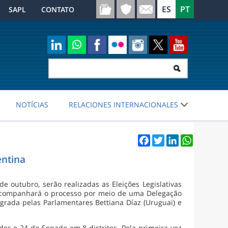
SAPL
CONTATO
NOTÍCIAS
RELACIONES INTERNACIONALES
Facebook
Twitter
LinkedIn
WhatsApp
entina
 outubro, serão realizadas as Eleições Legislativas
acompanhará o processo por meio de uma Delegação
rada pelas Parlamentares Bettiana Díaz (Uruguai) e
os e 24 do Senado em 8 distritos. Pela primeira vez