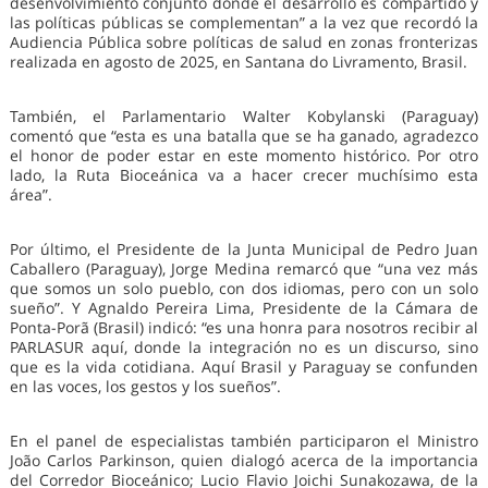
desenvolvimiento conjunto donde el desarrollo es compartido y
las políticas públicas se complementan” a la vez que recordó la
Audiencia Pública sobre políticas de salud en zonas fronterizas
realizada en agosto de 2025, en Santana do Livramento, Brasil.
También, el Parlamentario Walter Kobylanski (Paraguay)
comentó que “esta es una batalla que se ha ganado, agradezco
el honor de poder estar en este momento histórico. Por otro
lado, la Ruta Bioceánica va a hacer crecer muchísimo esta
área”.
Por último, el Presidente de la Junta Municipal de Pedro Juan
Caballero (Paraguay), Jorge Medina remarcó que “una vez más
que somos un solo pueblo, con dos idiomas, pero con un solo
sueño”. Y Agnaldo Pereira Lima, Presidente de la Cámara de
Ponta-Porã (Brasil) indicó: “es una honra para nosotros recibir al
PARLASUR aquí, donde la integración no es un discurso, sino
que es la vida cotidiana. Aquí Brasil y Paraguay se confunden
en las voces, los gestos y los sueños”.
En el panel de especialistas también participaron el Ministro
João Carlos Parkinson, quien dialogó acerca de la importancia
del Corredor Bioceánico; Lucio Flavio Joichi Sunakozawa, de la