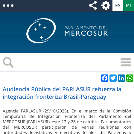
Facebook
Twitter
Link
Audiencia Pública del PARLASUR refuerza la
integración fronteriza Brasil-Paraguay
Agencia PARLASUR (29/10/2025). En el marco de la Comisión
Temporaria de Integración Fronteriza del Parlamento del
MERCOSUR (PARLASUR), este 27 y 28 de octubre, Parlamentarios
del MERCOSUR participaron de varias reuniones con
autoridades legislativas y ejecutivas locales de Paraguay y