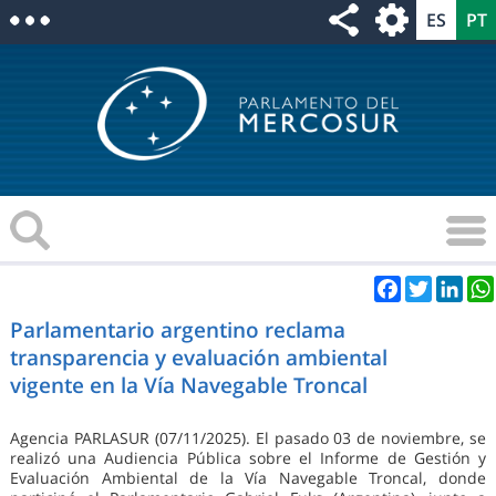
Facebook
Twitter
Link
Parlamentario argentino reclama
transparencia y evaluación ambiental
vigente en la Vía Navegable Troncal
Agencia PARLASUR (07/11/2025). El pasado 03 de noviembre, se
realizó una Audiencia Pública sobre el Informe de Gestión y
Evaluación Ambiental de la Vía Navegable Troncal, donde