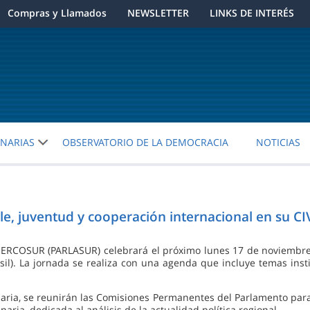
Compras y Llamados
NEWSLETTER
LINKS DE INTERÉS
ENARIAS
OBSERVATORIO DE LA DEMOCRACIA
NOTICIAS
e, juventud y cooperación internacional en su CI
MERCOSUR (PARLASUR) celebrará el próximo lunes 17 de noviembre 
il). La jornada se realiza con una agenda que incluye temas insti
enaria, se reunirán las Comisiones Permanentes del Parlamento para
inaria, dedicada al análisis de la actualidad política regional.