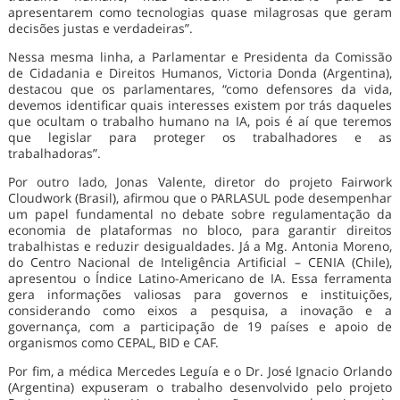
apresentarem como tecnologias quase milagrosas que geram
decisões justas e verdadeiras”.
Nessa mesma linha, a Parlamentar e Presidenta da Comissão
de Cidadania e Direitos Humanos, Victoria Donda (Argentina),
destacou que os parlamentares, “como defensores da vida,
devemos identificar quais interesses existem por trás daqueles
que ocultam o trabalho humano na IA, pois é aí que teremos
que legislar para proteger os trabalhadores e as
trabalhadoras”.
Por outro lado, Jonas Valente, diretor do projeto Fairwork
Cloudwork (Brasil), afirmou que o PARLASUL pode desempenhar
um papel fundamental no debate sobre regulamentação da
economia de plataformas no bloco, para garantir direitos
trabalhistas e reduzir desigualdades. Já a Mg. Antonia Moreno,
do Centro Nacional de Inteligência Artificial – CENIA (Chile),
apresentou o Índice Latino-Americano de IA. Essa ferramenta
gera informações valiosas para governos e instituições,
considerando como eixos a pesquisa, a inovação e a
governança, com a participação de 19 países e apoio de
organismos como CEPAL, BID e CAF.
Por fim, a médica Mercedes Leguía e o Dr. José Ignacio Orlando
(Argentina) expuseram o trabalho desenvolvido pelo projeto