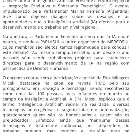
Conversatório “Inteligência Artificial: Presente e Futuro Regional
– Integração Produtiva e Soberania Tecnológica”. O evento,
impulsionado pela Parlamentar Marina Femenía (Argentina),
teve como objetivo dialogar sobre os desafios e as
oportunidades que a inteligência artificial (IA) oferece para o
desenvolvimento e o trabalho em nível regional.
Na abertura, a Parlamentar Femenía afirmou que “a IA não é
neutra, e sendo o PARLASUL o único organismo do MERCOSUL
cujos membros são eleitos, temos legitimidade para conduzir
este debate”. Ao mesmo tempo, ressaltou que desde o ano
passado vêm sendo trabalhados projetos para estabelecer
diretrizes para o desenvolvimento da IA na região com
perspectiva de Direitos Humanos.
O encontro contou com a participação especial da Dra. Milagros
Miceli, destacada na capa da revista TIME pelo seu
protagonismo em inovação e tecnologia, sendo reconhecida
como uma das 100 pessoas mais influentes do mundo no
campo da Inteligência Artificial. A Dra. Miceli explicou que o
termo “Inteligência Artificial” reúne, na realidade, diversas
tecnologias heterogêneas e sugeriu falar em automatização,
questionando quem são os beneficiados e quem são os
prejudicados. Enfatizou ainda que “nenhuma dessas
tecnologias é totalmente autônoma, pois dependem do
trabalho humano, mas tendem a ocultá-lo para se