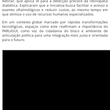
Retinar, que aplica IA para a detecção precoce da retinopatia
diabética. Explicaram que a iniciativa busca facilitar o acesso a
exames oftalmológicos e reduzir custos, ao mesmo tempo em
que otimiza o uso de recursos humanos especializados.
Em um contexto global marcado por rápidas transformações
tecnológicas, espaços como este reafirmam a importância do
PARLASUL como voz da cidadania do bloco e ambiente de
articulação política para uma integração mais justa e orientada
para o futuro.