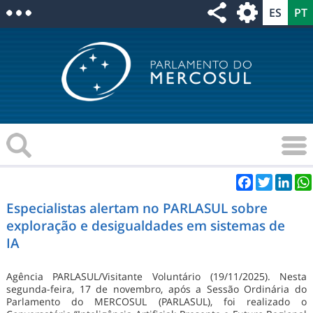
Facebook
Twitter
Link
Especialistas alertam no PARLASUL sobre
exploração e desigualdades em sistemas de
IA
Agência PARLASUL/Visitante Voluntário (19/11/2025). Nesta
segunda-feira, 17 de novembro, após a Sessão Ordinária do
Parlamento do MERCOSUL (PARLASUL), foi realizado o