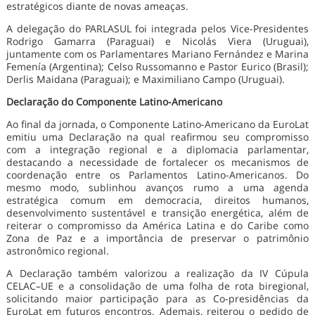
estratégicos diante de novas ameaças.
A delegação do PARLASUL foi integrada pelos Vice-Presidentes
Rodrigo Gamarra (Paraguai) e Nicolás Viera (Uruguai),
juntamente com os Parlamentares Mariano Fernández e Marina
Femenía (Argentina); Celso Russomanno e Pastor Eurico (Brasil);
Derlis Maidana (Paraguai); e Maximiliano Campo (Uruguai).
Declaração do Componente Latino-Americano
Ao final da jornada, o Componente Latino-Americano da EuroLat
emitiu uma Declaração na qual reafirmou seu compromisso
com a integração regional e a diplomacia parlamentar,
destacando a necessidade de fortalecer os mecanismos de
coordenação entre os Parlamentos Latino-Americanos. Do
mesmo modo, sublinhou avanços rumo a uma agenda
estratégica comum em democracia, direitos humanos,
desenvolvimento sustentável e transição energética, além de
reiterar o compromisso da América Latina e do Caribe como
Zona de Paz e a importância de preservar o patrimônio
astronômico regional.
A Declaração também valorizou a realização da IV Cúpula
CELAC–UE e a consolidação de uma folha de rota biregional,
solicitando maior participação para as Co-presidências da
EuroLat em futuros encontros. Ademais, reiterou o pedido de