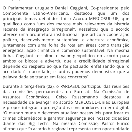
O Parlamentar uruguaio Daniel Caggiani, Co-presidente pelo
Componente Latino-Americano, destacou que um dos
principais temas debatidos foi o Acordo MERCOSUL–UE, que
qualificou como “um dos marcos mais relevantes da história
recente da integração birregional”. Ressaltou que o acordo
oferece uma arquitetura institucional que articula cooperação
política, desenvolvimento sustentável e abertura econômica,
juntamente com uma folha de rota em áreas como transição
energética, ação climática e comércio sustentável. Na mesma
linha, Caggiani ressaltou o valor geopolítico do acordo para
ambos os blocos e advertiu que a credibilidade birregional
depende do respeito ao que foi pactuado, enfatizando que “o
acordado é o acordado, e juntos podemos demonstrar que a
palavra dada se traduz em fatos concretos”.
Durante a terça-feira (02), o PARLASUL participou das reuniões
das comissões permanentes da EuroLat. Na Comissão de
Assuntos Econômicos, Celso Russomanno destacou a
necessidade de avançar no acordo MERCOSUL–União Europeia
e propôs integrar a proteção dos consumidores na era digital:
“O mundo muda e devemos atualizar nossas leis para frear os
crimes cibernéticos e garantir segurança aos nossos cidadãos
diante das Big Tech”. Na mesma Comissão, Pastor Eurico
afirmou que “o acordo biregional representa uma oportunidade