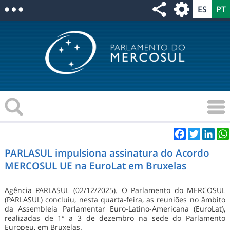
Facebook
Twitter
Link
PARLASUL impulsiona assinatura do Acordo
MERCOSUL UE na EuroLat em Bruxelas
Agência PARLASUL (02/12/2025). O Parlamento do MERCOSUL
(PARLASUL) concluiu, nesta quarta-feira, as reuniões no âmbito
da Assembleia Parlamentar Euro-Latino-Americana (EuroLat),
realizadas de 1º a 3 de dezembro na sede do Parlamento
Europeu, em Bruxelas.