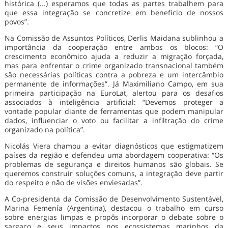
histórica (...) esperamos que todas as partes trabalhem para
que essa integração se concretize em benefício de nossos
povos”.
Na Comissão de Assuntos Políticos, Derlis Maidana sublinhou a
importância da cooperação entre ambos os blocos: “O
crescimento econômico ajuda a reduzir a migração forçada,
mas para enfrentar o crime organizado transnacional também
são necessárias políticas contra a pobreza e um intercâmbio
permanente de informações”. Já Maximiliano Campo, em sua
primeira participação na EuroLat, alertou para os desafios
associados à inteligência artificial: “Devemos proteger a
vontade popular diante de ferramentas que podem manipular
dados, influenciar o voto ou facilitar a infiltração do crime
organizado na política”.
Nicolás Viera chamou a evitar diagnósticos que estigmatizem
países da região e defendeu uma abordagem cooperativa: “Os
problemas de segurança e direitos humanos são globais. Se
queremos construir soluções comuns, a integração deve partir
do respeito e não de visões enviesadas”.
A Co-presidenta da Comissão de Desenvolvimento Sustentável,
Marina Femenía (Argentina), destacou o trabalho em curso
sobre energias limpas e propôs incorporar o debate sobre o
sargaço e seus impactos nos ecossistemas marinhos da