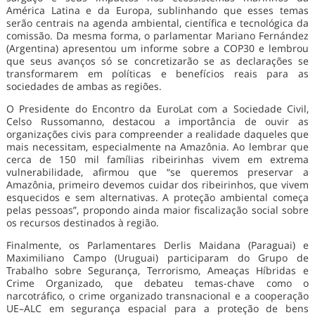
América Latina e da Europa, sublinhando que esses temas
serão centrais na agenda ambiental, científica e tecnológica da
comissão. Da mesma forma, o parlamentar Mariano Fernández
(Argentina) apresentou um informe sobre a COP30 e lembrou
que seus avanços só se concretizarão se as declarações se
transformarem em políticas e benefícios reais para as
sociedades de ambas as regiões.
O Presidente do Encontro da EuroLat com a Sociedade Civil,
Celso Russomanno, destacou a importância de ouvir as
organizações civis para compreender a realidade daqueles que
mais necessitam, especialmente na Amazônia. Ao lembrar que
cerca de 150 mil famílias ribeirinhas vivem em extrema
vulnerabilidade, afirmou que “se queremos preservar a
Amazônia, primeiro devemos cuidar dos ribeirinhos, que vivem
esquecidos e sem alternativas. A proteção ambiental começa
pelas pessoas”, propondo ainda maior fiscalização social sobre
os recursos destinados à região.
Finalmente, os Parlamentares Derlis Maidana (Paraguai) e
Maximiliano Campo (Uruguai) participaram do Grupo de
Trabalho sobre Segurança, Terrorismo, Ameaças Híbridas e
Crime Organizado, que debateu temas-chave como o
narcotráfico, o crime organizado transnacional e a cooperação
UE–ALC em segurança espacial para a proteção de bens