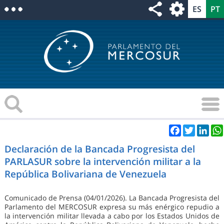
Facebook
Twitter
Link
Declaración de la Bancada Progresista del
PARLASUR sobre la intervención militar a la
República Bolivariana de Venezuela
Comunicado de Prensa (04/01/2026). La Bancada Progresista del
Parlamento del MERCOSUR expresa su más enérgico repudio a
la intervención militar llevada a cabo por los Estados Unidos de