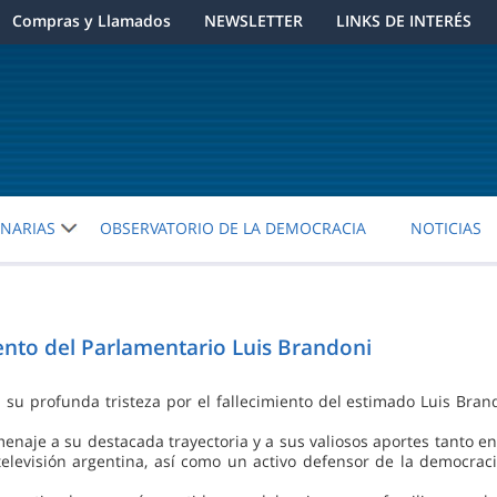
Compras y Llamados
NEWSLETTER
LINKS DE INTERÉS
ENARIAS
OBSERVATORIO DE LA DEMOCRACIA
NOTICIAS
ento del Parlamentario Luis Brandoni
u profunda tristeza por el fallecimiento del estimado Luis Brando
aje a su destacada trayectoria y a sus valiosos aportes tanto en e
a televisión argentina, así como un activo defensor de la democ