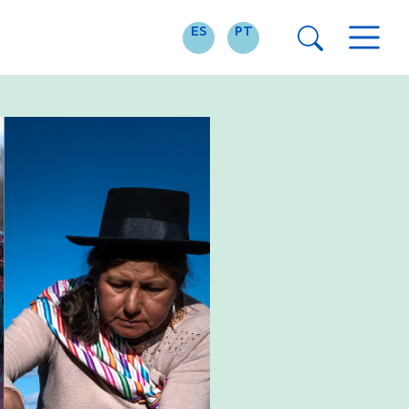
ES
PT