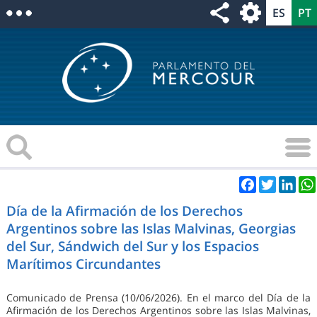
Facebook
Twitter
Link
Día de la Afirmación de los Derechos
Argentinos sobre las Islas Malvinas, Georgias
del Sur, Sándwich del Sur y los Espacios
Marítimos Circundantes
Comunicado de Prensa (10/06/2026). En el marco del Día de la
Afirmación de los Derechos Argentinos sobre las Islas Malvinas,