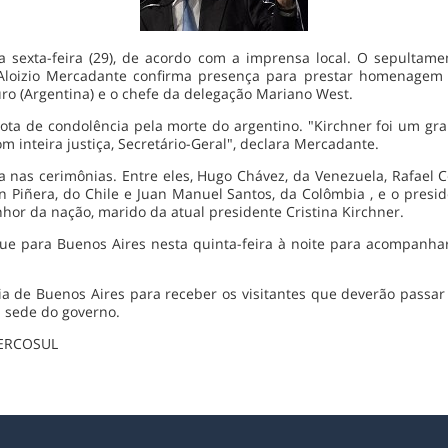
sexta-feira (29), de acordo com a imprensa local. O sepultamen
loizio Mercadante confirma presença para prestar homenagem 
ro (Argentina) e o chefe da delegação Mariano West.
a de condolência pela morte do argentino. "Kirchner foi um gr
 inteira justiça, Secretário-Geral", declara Mercadante.
 nas cerimônias. Entre eles, Hugo Chávez, da Venezuela, Rafael Co
n Piñera, do Chile e Juan Manuel Santos, da Colômbia , e o presid
or da nação, marido da atual presidente Cristina Kirchner.
segue para Buenos Aires nesta quinta-feira à noite para acompanh
a de Buenos Aires para receber os visitantes que deverão passar
a sede do governo.
 MERCOSUL